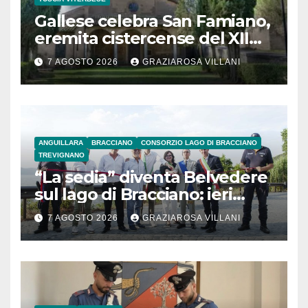
Gallese celebra San Famiano,
eremita cistercense del XII
secolo
7 AGOSTO 2026
GRAZIAROSA VILLANI
ANGUILLARA
BRACCIANO
CONSORZIO LAGO DI BRACCIANO
TREVIGNANO
“La sedia” diventa Belvedere
sul lago di Bracciano: ieri
l’inaugurazione
7 AGOSTO 2026
GRAZIAROSA VILLANI