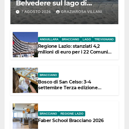
Belvedere sul lago di
Bracciano: ieri
7 AGOSTO 2026
GRAZIAROSA VILLANI
l’inaugurazione
ANGUILLARA
BRACCIANO
LAGO
TREVIGNANO
Regione Lazio: stanziati 4,2
milioni di euro per i 22 Comuni
dell’Etruria Meridionale
BRACCIANO
Bosco di San Celso: 3-4
settembre Terza edizione
Festival “Storie in cielo e in terra”
BRACCIANO
REGIONE LAZIO
Faber School Bracciano 2026