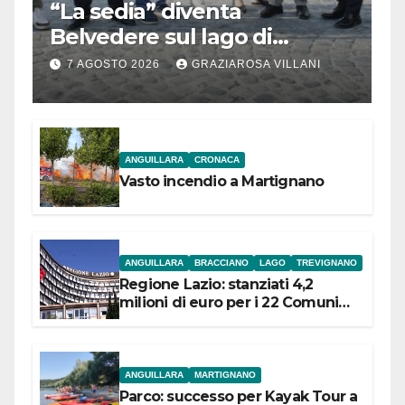
“La sedia” diventa
Belvedere sul lago di
Bracciano: ieri
7 AGOSTO 2026
GRAZIAROSA VILLANI
l’inaugurazione
ANGUILLARA
CRONACA
Vasto incendio a Martignano
ANGUILLARA
BRACCIANO
LAGO
TREVIGNANO
Regione Lazio: stanziati 4,2
milioni di euro per i 22 Comuni
dell’Etruria Meridionale
ANGUILLARA
MARTIGNANO
Parco: successo per Kayak Tour a