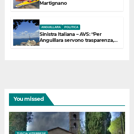
Martignano
ANGUILLARA
POLITICA
Sinistra Italiana – AVS: “Per
Anguillara servono trasparenza,
partecipazione e scelte politiche
coraggiose”
You missed
TUSCIA VITERBESE