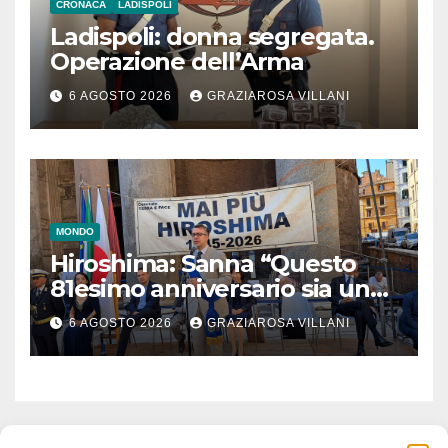
CRONACA
LADISPOLI
Ladispoli: donna segregata.
Operazione dell’Arma
6 AGOSTO 2026
GRAZIAROSA VILLANI
MONDO
Hiroshima: Sanna “Questo
81esimo anniversario sia un
monito per tutti”
6 AGOSTO 2026
GRAZIAROSA VILLANI