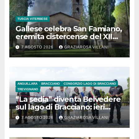
TUSCIA VITERBESE
Gallese celebra San Famiano,
eremita cistercense del XII
secolo
7 AGOSTO 2026
GRAZIAROSA VILLANI
ANGUILLARA
BRACCIANO
CONSORZIO LAGO DI BRACCIANO
TREVIGNANO
“La sedia” diventa Belvedere
sul lago di Bracciano: ieri
l’inaugurazione
7 AGOSTO 2026
GRAZIAROSA VILLANI