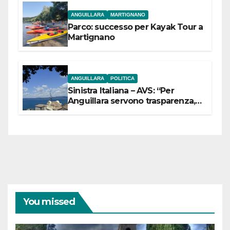
ANGUILLARA
MARTIGNANO
Parco: successo per Kayak Tour a
Martignano
ANGUILLARA
POLITICA
Sinistra Italiana – AVS: “Per
Anguillara servono trasparenza,
partecipazione e scelte politiche
coraggiose”
You missed