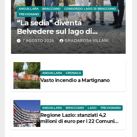
ANGUILLARA
BRACCIANO
CONSORZIO LAGO DI BRACCIANO
TREVIGNANO
“La sedia” diventa
Belvedere sul lago di
Bracciano: ieri
7 AGOSTO 2026
GRAZIAROSA VILLANI
l’inaugurazione
ANGUILLARA
CRONACA
Vasto incendio a Martignano
ANGUILLARA
BRACCIANO
LAGO
TREVIGNANO
Regione Lazio: stanziati 4,2
milioni di euro per i 22 Comuni
dell’Etruria Meridionale