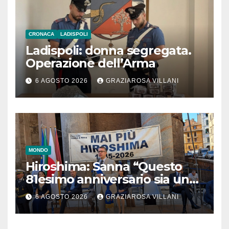
CRONACA
LADISPOLI
Ladispoli: donna segregata.
Operazione dell’Arma
6 AGOSTO 2026
GRAZIAROSA VILLANI
MONDO
Hiroshima: Sanna “Questo
81esimo anniversario sia un
monito per tutti”
6 AGOSTO 2026
GRAZIAROSA VILLANI