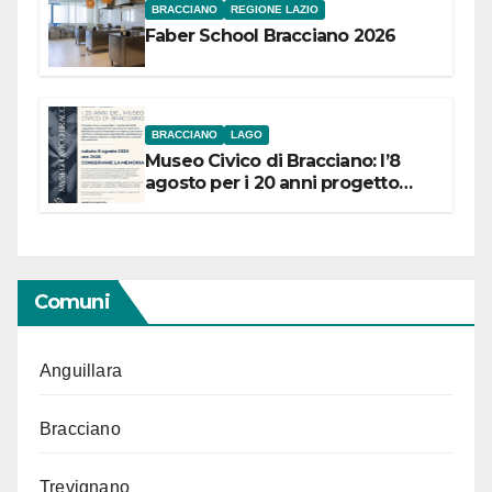
BRACCIANO
REGIONE LAZIO
Faber School Bracciano 2026
BRACCIANO
LAGO
Museo Civico di Bracciano: l’8
agosto per i 20 anni progetto
“Conservare la memoria”
Comuni
Anguillara
Bracciano
Trevignano