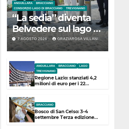
ANGUILLARA
BRACCIANO
CONSORZIO LAGO DI BRACCIANO
TREVIGNANO
“La sedia” diventa
Belvedere sul lago di
Bracciano: ieri
7 AGOSTO 2026
GRAZIAROSA VILLANI
l’inaugurazione
ANGUILLARA
BRACCIANO
LAGO
TREVIGNANO
Regione Lazio: stanziati 4,2
milioni di euro per i 22
Comuni dell’Etruria
Meridionale
BRACCIANO
Bosco di San Celso: 3-4
settembre Terza edizione
Festival “Storie in cielo e in
terra”