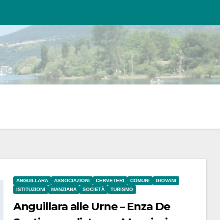
ANGUILLARA
ASSOCIAZIONI
CERVETERI
COMUNI
GIOVANI
ISTITUZIONI
MANZIANA
SOCIETÀ
TURISMO
Anguillara alle Urne – Enza De