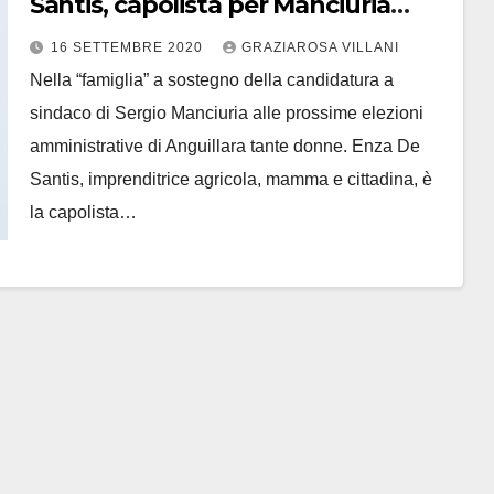
Santis, capolista per Manciuria
Sindaco: “La mia proposta
16 SETTEMBRE 2020
GRAZIAROSA VILLANI
personale il progetto Esco …e
Nella “famiglia” a sostegno della candidatura a
Cresco”
sindaco di Sergio Manciuria alle prossime elezioni
amministrative di Anguillara tante donne. Enza De
Santis, imprenditrice agricola, mamma e cittadina, è
la capolista…