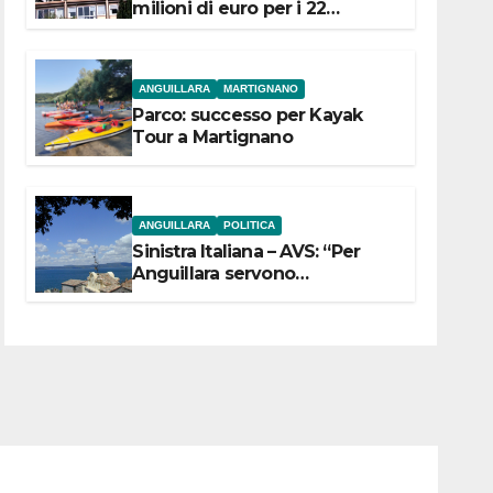
milioni di euro per i 22
Comuni dell’Etruria
Meridionale
ANGUILLARA
MARTIGNANO
Parco: successo per Kayak
Tour a Martignano
ANGUILLARA
POLITICA
Sinistra Italiana – AVS: “Per
Anguillara servono
trasparenza, partecipazione e
scelte politiche coraggiose”