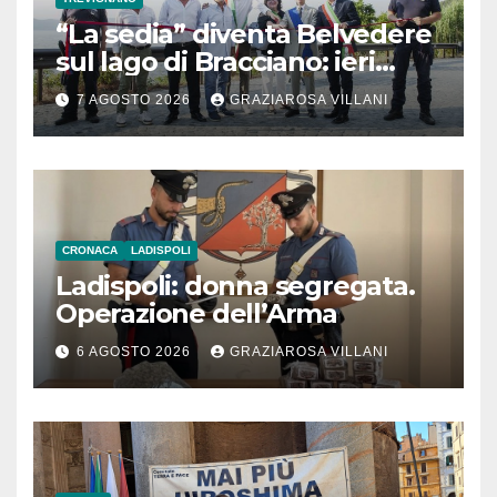
“La sedia” diventa Belvedere
sul lago di Bracciano: ieri
l’inaugurazione
7 AGOSTO 2026
GRAZIAROSA VILLANI
CRONACA
LADISPOLI
Ladispoli: donna segregata.
Operazione dell’Arma
6 AGOSTO 2026
GRAZIAROSA VILLANI