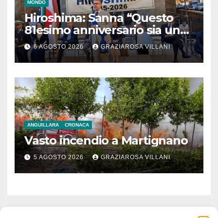
MONDO
Hiroshima: Sanna “Questo
81esimo anniversario sia un
monito per tutti”
6 AGOSTO 2026
GRAZIAROSA VILLANI
ANGUILLARA
CRONACA
Vasto incendio a Martignano
5 AGOSTO 2026
GRAZIAROSA VILLANI