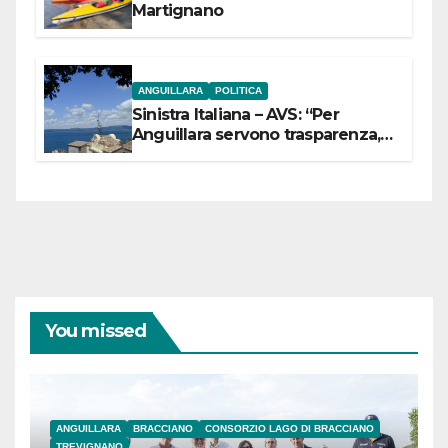
Martignano
ANGUILLARA
POLITICA
Sinistra Italiana – AVS: “Per
Anguillara servono trasparenza,
partecipazione e scelte politiche
coraggiose”
You missed
ANGUILLARA
BRACCIANO
CONSORZIO LAGO DI BRACCIANO
TREVIGNANO