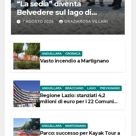
“La sedia” diventa
Belvedere sul lago di
Bracciano: ieri
7 AGOSTO 2026
GRAZIAROSA VILLANI
l’inaugurazione
ANGUILLARA
CRONACA
Vasto incendio a Martignano
ANGUILLARA
BRACCIANO
LAGO
TREVIGNANO
Regione Lazio: stanziati 4,2
milioni di euro per i 22 Comuni
dell’Etruria Meridionale
ANGUILLARA
MARTIGNANO
Parco: successo per Kayak Tour a