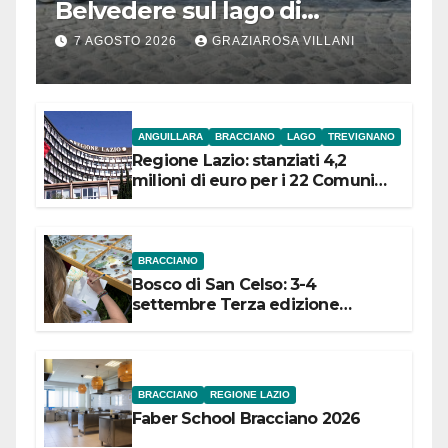
Belvedere sul lago di
Bracciano: ieri
7 AGOSTO 2026
GRAZIAROSA VILLANI
l’inaugurazione
ANGUILLARA
BRACCIANO
LAGO
TREVIGNANO
Regione Lazio: stanziati 4,2
milioni di euro per i 22 Comuni
dell’Etruria Meridionale
BRACCIANO
Bosco di San Celso: 3-4
settembre Terza edizione
Festival “Storie in cielo e in terra”
BRACCIANO
REGIONE LAZIO
Faber School Bracciano 2026