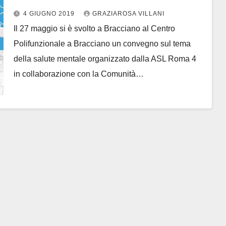
residenzialità per persone con
4 GIUGNO 2019
GRAZIAROSA VILLANI
disagio psichico e sociale
Il 27 maggio si è svolto a Bracciano al Centro
Polifunzionale a Bracciano un convegno sul tema
della salute mentale organizzato dalla ASL Roma 4
in collaborazione con la Comunità…