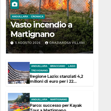
ANGUILLARA
CRONACA
Vasto incendio a
Martignano
5 AGOSTO 2026
GRAZIAROSA VILLANI
ANGUILLARA
BRACCIANO
LAGO
TREVIGNANO
Regione Lazio: stanziati 4,2
milioni di euro per i 22
Comuni dell’Etruria
Meridionale
ANGUILLARA
MARTIGNANO
Parco: successo per Kayak
Tour a Martignano