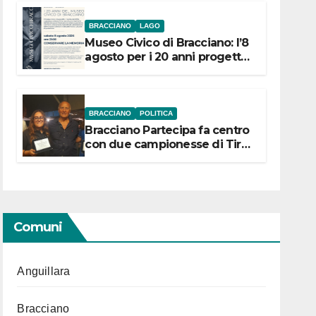
BRACCIANO
LAGO
Museo Civico di Bracciano: l’8
agosto per i 20 anni progetto
“Conservare la memoria”
BRACCIANO
POLITICA
Bracciano Partecipa fa centro
con due campionesse di Tiro
a Segno in vista delle urne
Comuni
Anguillara
Bracciano