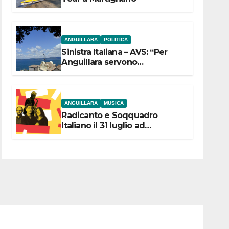
ANGUILLARA
POLITICA
Sinistra Italiana – AVS: “Per
Anguillara servono
trasparenza, partecipazione e
scelte politiche coraggiose”
ANGUILLARA
MUSICA
Radicanto e Soqquadro
Italiano il 31 luglio ad
Anguillara