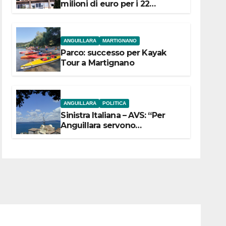
milioni di euro per i 22
Comuni dell’Etruria
Meridionale
ANGUILLARA
MARTIGNANO
Parco: successo per Kayak
Tour a Martignano
ANGUILLARA
POLITICA
Sinistra Italiana – AVS: “Per
Anguillara servono
trasparenza, partecipazione e
scelte politiche coraggiose”