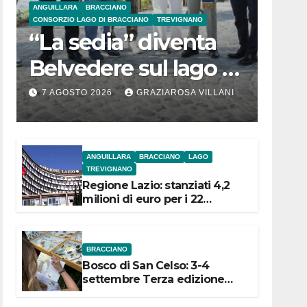
ANGUILLARA
BRACCIANO
CONSORZIO LAGO DI BRACCIANO
TREVIGNANO
“La sedia” diventa
Belvedere sul lago di
Bracciano: ieri
7 AGOSTO 2026
GRAZIAROSA VILLANI
l’inaugurazione
ANGUILLARA
BRACCIANO
LAGO
TREVIGNANO
Regione Lazio: stanziati 4,2
milioni di euro per i 22
Comuni dell’Etruria
Meridionale
BRACCIANO
Bosco di San Celso: 3-4
settembre Terza edizione
Festival “Storie in cielo e in
terra”