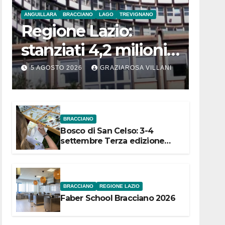
ANGUILLARA
BRACCIANO
LAGO
TREVIGNANO
Regione Lazio:
stanziati 4,2 milioni
di euro per i 22
5 AGOSTO 2026
GRAZIAROSA VILLANI
Comuni dell’Etruria
Meridionale
BRACCIANO
Bosco di San Celso: 3-4
settembre Terza edizione
Festival “Storie in cielo e in
terra”
BRACCIANO
REGIONE LAZIO
Faber School Bracciano 2026