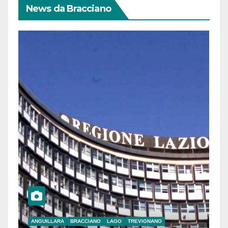
News da Bracciano
ANGUILLARA
BRACCIANO
LAGO
TREVIGNANO