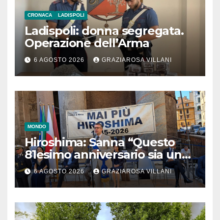
CRONACA
LADISPOLI
Ladispoli: donna segregata.
Operazione dell’Arma
6 AGOSTO 2026
GRAZIAROSA VILLANI
MONDO
Hiroshima: Sanna “Questo
81esimo anniversario sia un
monito per tutti”
6 AGOSTO 2026
GRAZIAROSA VILLANI