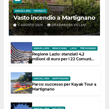
ANGUILLARA
CRONACA
Vasto incendio a Martignano
5 AGOSTO 2026
GRAZIAROSA VILLANI
ANGUILLARA
BRACCIANO
LAGO
TREVIGNANO
Regione Lazio: stanziati 4,2
milioni di euro per i 22 Comuni
dell’Etruria Meridionale
ANGUILLARA
MARTIGNANO
Parco: successo per Kayak Tour a
Martignano
ANGUILLARA
POLITICA