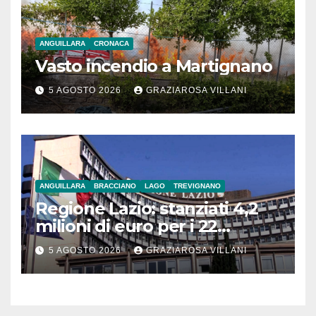
ANGUILLARA
CRONACA
Vasto incendio a Martignano
5 AGOSTO 2026
GRAZIAROSA VILLANI
ANGUILLARA
BRACCIANO
LAGO
TREVIGNANO
Regione Lazio: stanziati 4,2
milioni di euro per i 22
Comuni dell’Etruria
5 AGOSTO 2026
GRAZIAROSA VILLANI
Meridionale