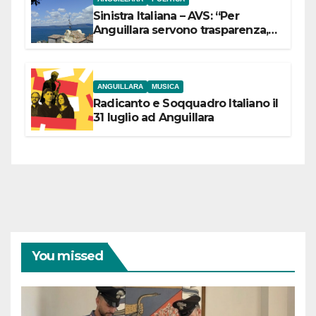
Sinistra Italiana – AVS: “Per
Anguillara servono trasparenza,
partecipazione e scelte politiche
coraggiose”
ANGUILLARA
MUSICA
Radicanto e Soqquadro Italiano il
31 luglio ad Anguillara
You missed