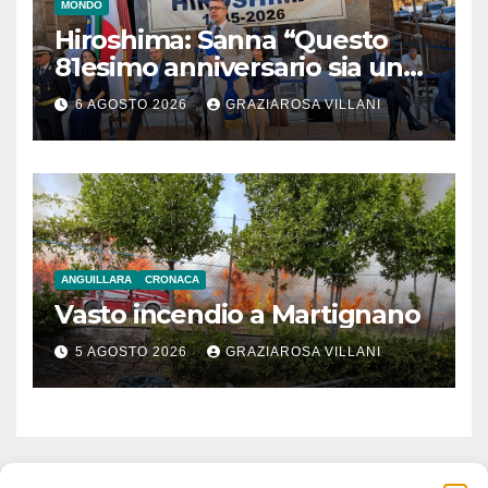
MONDO
Hiroshima: Sanna “Questo
81esimo anniversario sia un
monito per tutti”
6 AGOSTO 2026
GRAZIAROSA VILLANI
ANGUILLARA
CRONACA
Vasto incendio a Martignano
5 AGOSTO 2026
GRAZIAROSA VILLANI