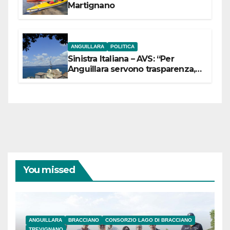
Martignano
ANGUILLARA
POLITICA
Sinistra Italiana – AVS: “Per
Anguillara servono trasparenza,
partecipazione e scelte politiche
coraggiose”
You missed
ANGUILLARA
BRACCIANO
CONSORZIO LAGO DI BRACCIANO
TREVIGNANO