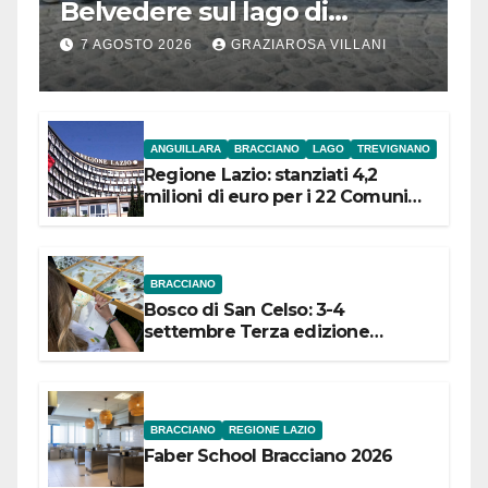
Belvedere sul lago di
Bracciano: ieri
7 AGOSTO 2026
GRAZIAROSA VILLANI
l’inaugurazione
ANGUILLARA
BRACCIANO
LAGO
TREVIGNANO
Regione Lazio: stanziati 4,2
milioni di euro per i 22 Comuni
dell’Etruria Meridionale
BRACCIANO
Bosco di San Celso: 3-4
settembre Terza edizione
Festival “Storie in cielo e in terra”
BRACCIANO
REGIONE LAZIO
Faber School Bracciano 2026