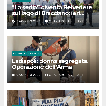
“La sedia” diventa Belvedere
sul lago di Bracciano: ieri
l’inaugurazione
7 AGOSTO 2026
GRAZIAROSA VILLANI
CRONACA
LADISPOLI
Ladispoli: donna segregata.
Operazione dell’Arma
6 AGOSTO 2026
GRAZIAROSA VILLANI