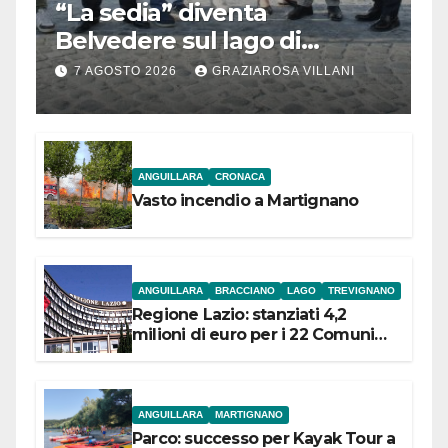
“La sedia” diventa
Belvedere sul lago di
Bracciano: ieri
7 AGOSTO 2026
GRAZIAROSA VILLANI
l’inaugurazione
ANGUILLARA
CRONACA
Vasto incendio a Martignano
ANGUILLARA
BRACCIANO
LAGO
TREVIGNANO
Regione Lazio: stanziati 4,2
milioni di euro per i 22 Comuni
dell’Etruria Meridionale
ANGUILLARA
MARTIGNANO
Parco: successo per Kayak Tour a