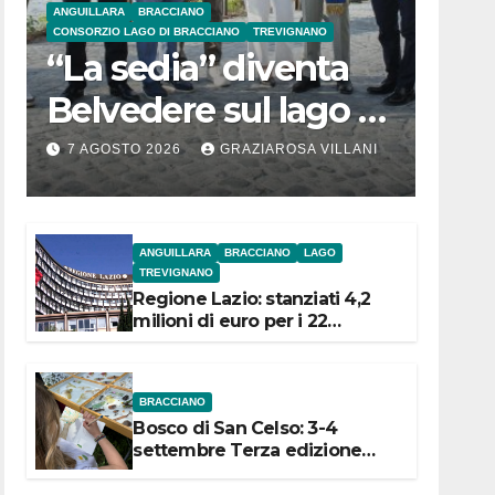
ANGUILLARA
BRACCIANO
CONSORZIO LAGO DI BRACCIANO
TREVIGNANO
“La sedia” diventa
Belvedere sul lago di
Bracciano: ieri
7 AGOSTO 2026
GRAZIAROSA VILLANI
l’inaugurazione
ANGUILLARA
BRACCIANO
LAGO
TREVIGNANO
Regione Lazio: stanziati 4,2
milioni di euro per i 22
Comuni dell’Etruria
Meridionale
BRACCIANO
Bosco di San Celso: 3-4
settembre Terza edizione
Festival “Storie in cielo e in
terra”