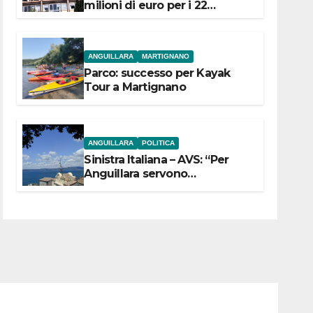
milioni di euro per i 22
Comuni dell’Etruria
Meridionale
ANGUILLARA
MARTIGNANO
Parco: successo per Kayak
Tour a Martignano
ANGUILLARA
POLITICA
Sinistra Italiana – AVS: “Per
Anguillara servono
trasparenza, partecipazione e
scelte politiche coraggiose”