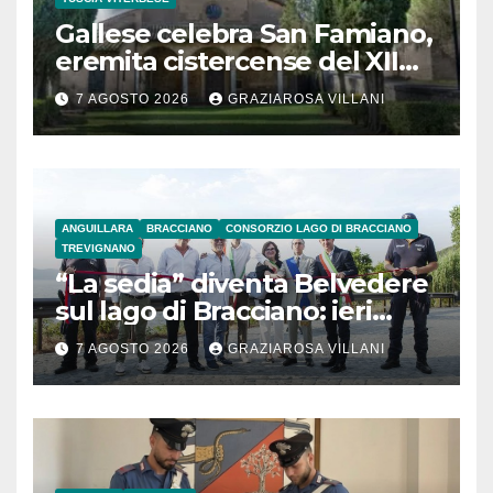
Gallese celebra San Famiano,
eremita cistercense del XII
secolo
7 AGOSTO 2026
GRAZIAROSA VILLANI
ANGUILLARA
BRACCIANO
CONSORZIO LAGO DI BRACCIANO
TREVIGNANO
“La sedia” diventa Belvedere
sul lago di Bracciano: ieri
l’inaugurazione
7 AGOSTO 2026
GRAZIAROSA VILLANI