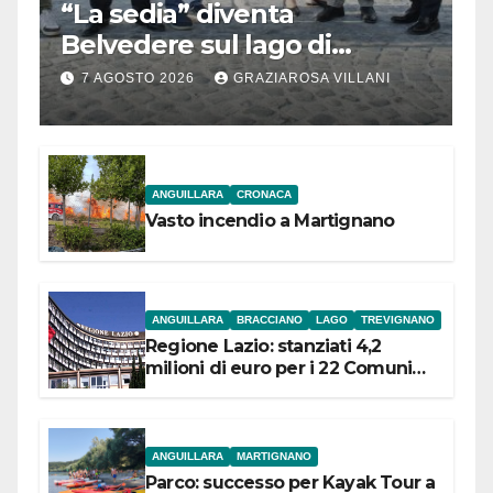
“La sedia” diventa
Belvedere sul lago di
Bracciano: ieri
7 AGOSTO 2026
GRAZIAROSA VILLANI
l’inaugurazione
ANGUILLARA
CRONACA
Vasto incendio a Martignano
ANGUILLARA
BRACCIANO
LAGO
TREVIGNANO
Regione Lazio: stanziati 4,2
milioni di euro per i 22 Comuni
dell’Etruria Meridionale
ANGUILLARA
MARTIGNANO
Parco: successo per Kayak Tour a