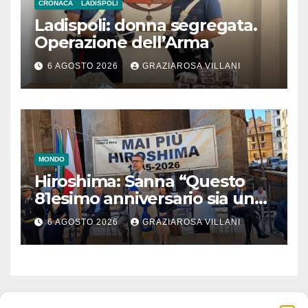
CRONACA
LADISPOLI
Ladispoli: donna segregata.
Operazione dell’Arma
6 AGOSTO 2026
GRAZIAROSA VILLANI
MONDO
Hiroshima: Sanna “Questo
81esimo anniversario sia un
monito per tutti”
6 AGOSTO 2026
GRAZIAROSA VILLANI