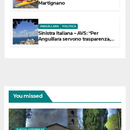
Martignano
ANGUILLARA
POLITICA
Sinistra Italiana – AVS: “Per
Anguillara servono trasparenza,
partecipazione e scelte politiche
coraggiose”
You missed
TUSCIA VITERBESE