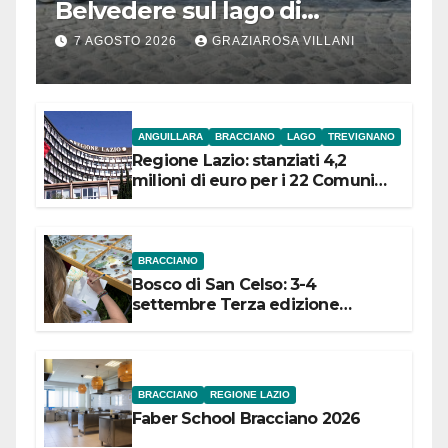
Belvedere sul lago di
Bracciano: ieri
7 AGOSTO 2026
GRAZIAROSA VILLANI
l’inaugurazione
ANGUILLARA
BRACCIANO
LAGO
TREVIGNANO
Regione Lazio: stanziati 4,2
milioni di euro per i 22 Comuni
dell’Etruria Meridionale
BRACCIANO
Bosco di San Celso: 3-4
settembre Terza edizione
Festival “Storie in cielo e in terra”
BRACCIANO
REGIONE LAZIO
Faber School Bracciano 2026