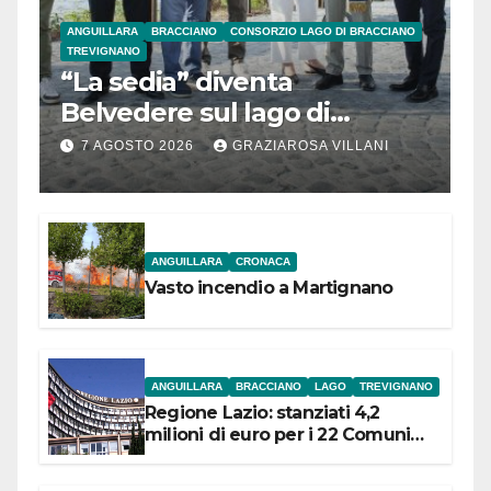
ANGUILLARA
BRACCIANO
CONSORZIO LAGO DI BRACCIANO
TREVIGNANO
“La sedia” diventa
Belvedere sul lago di
Bracciano: ieri
7 AGOSTO 2026
GRAZIAROSA VILLANI
l’inaugurazione
ANGUILLARA
CRONACA
Vasto incendio a Martignano
ANGUILLARA
BRACCIANO
LAGO
TREVIGNANO
Regione Lazio: stanziati 4,2
milioni di euro per i 22 Comuni
dell’Etruria Meridionale