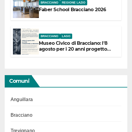
BRACCIANO
REGIONE LAZIO
Faber School Bracciano 2026
BRACCIANO
LAGO
Museo Civico di Bracciano: l’8
agosto per i 20 anni progetto
“Conservare la memoria”
Comuni
Anguillara
Bracciano
Trevignano