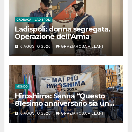
CRONACA
LADISPOLI
Ladispoli: donna segregata.
Operazione dell’Arma
6 AGOSTO 2026
GRAZIAROSA VILLANI
MONDO
Hiroshima: Sanna “Questo
81esimo anniversario sia un
monito per tutti”
6 AGOSTO 2026
GRAZIAROSA VILLANI