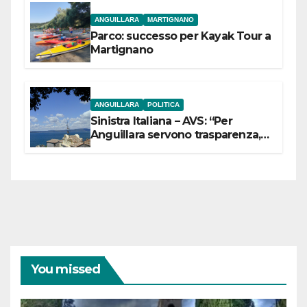
ANGUILLARA
MARTIGNANO
Parco: successo per Kayak Tour a
Martignano
ANGUILLARA
POLITICA
Sinistra Italiana – AVS: “Per
Anguillara servono trasparenza,
partecipazione e scelte politiche
coraggiose”
You missed