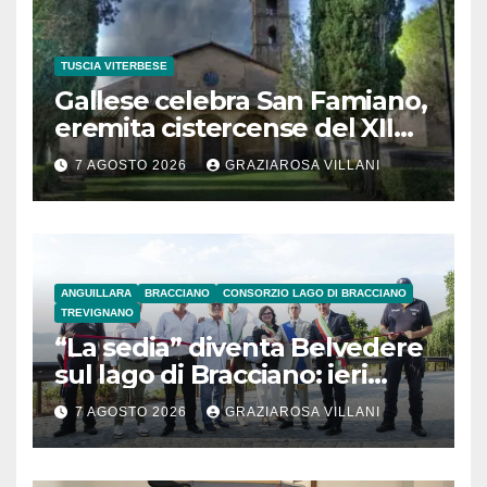
TUSCIA VITERBESE
Gallese celebra San Famiano,
eremita cistercense del XII
secolo
7 AGOSTO 2026
GRAZIAROSA VILLANI
ANGUILLARA
BRACCIANO
CONSORZIO LAGO DI BRACCIANO
TREVIGNANO
“La sedia” diventa Belvedere
sul lago di Bracciano: ieri
l’inaugurazione
7 AGOSTO 2026
GRAZIAROSA VILLANI