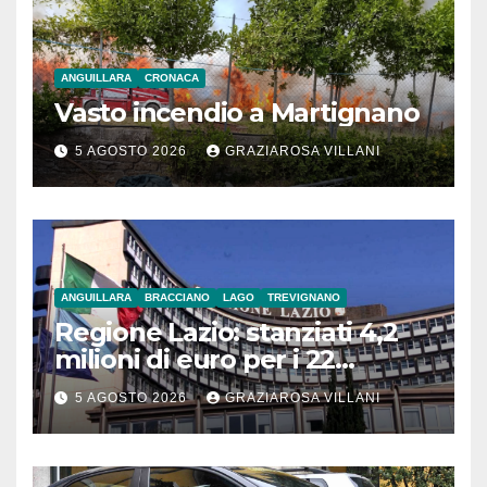
ANGUILLARA
CRONACA
Vasto incendio a Martignano
5 AGOSTO 2026
GRAZIAROSA VILLANI
ANGUILLARA
BRACCIANO
LAGO
TREVIGNANO
Regione Lazio: stanziati 4,2
milioni di euro per i 22
Comuni dell’Etruria
5 AGOSTO 2026
GRAZIAROSA VILLANI
Meridionale