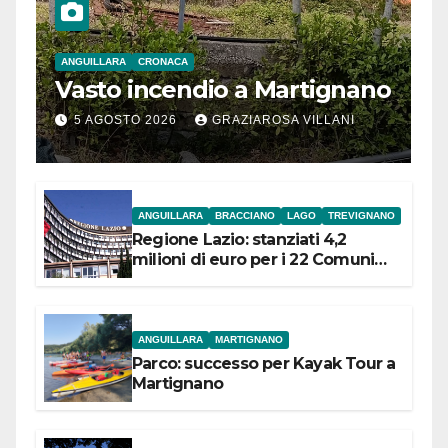
ANGUILLARA
CRONACA
Vasto incendio a Martignano
5 AGOSTO 2026
GRAZIAROSA VILLANI
ANGUILLARA
BRACCIANO
LAGO
TREVIGNANO
Regione Lazio: stanziati 4,2
milioni di euro per i 22 Comuni
dell’Etruria Meridionale
ANGUILLARA
MARTIGNANO
Parco: successo per Kayak Tour a
Martignano