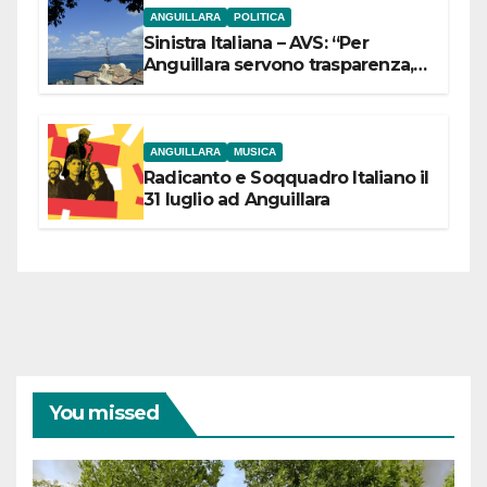
ANGUILLARA
POLITICA
Sinistra Italiana – AVS: “Per
Anguillara servono trasparenza,
partecipazione e scelte politiche
coraggiose”
ANGUILLARA
MUSICA
Radicanto e Soqquadro Italiano il
31 luglio ad Anguillara
You missed