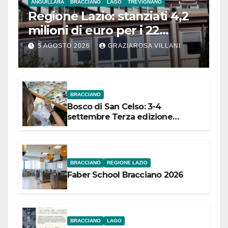
ANGUILLARA
BRACCIANO
LAGO
TREVIGNANO
Regione Lazio: stanziati 4,2
milioni di euro per i 22
Comuni dell’Etruria
5 AGOSTO 2026
GRAZIAROSA VILLANI
Meridionale
BRACCIANO
Bosco di San Celso: 3-4
settembre Terza edizione
Festival “Storie in cielo e in terra”
BRACCIANO
REGIONE LAZIO
Faber School Bracciano 2026
BRACCIANO
LAGO