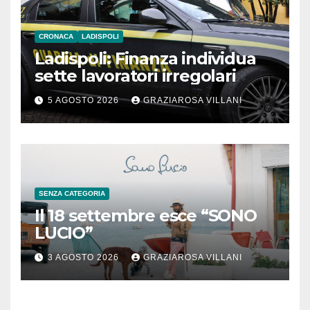
CRONACA
LADISPOLI
Ladispoli: Finanza individua
sette lavoratori irregolari
5 AGOSTO 2026
GRAZIAROSA VILLANI
SENZA CATEGORIA
Il 18 settembre esce “SONO
LUCIO”
3 AGOSTO 2026
GRAZIAROSA VILLANI