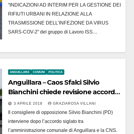
“INDICAZIONI AD INTERIM PER LA GESTIONE DEI
RIFIUTI URBANI IN RELAZIONE ALLA
TRASMISSIONE DELL’INFEZIONE DA VIRUS
SARS-COV-2” del gruppo di Lavoro ISS…
ANGUILLARA
COMUNI
POLITICA
Anguillara – Caos Sfalci Silvio
Bianchini chiede revisione accordo.
Scelte sbagliate ai danni dei
3 APRILE 2018
GRAZIAROSA VILLANI
cittadini
Il consigliere di opposizione Silvio Bianchini (PD)
interviene dopo l’accordo siglato tra
l’amministrazione comunale di Anguillara e la CNS.