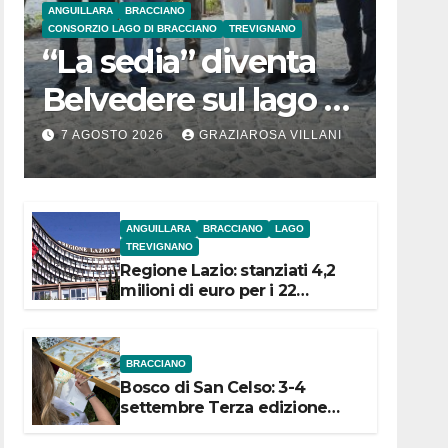
ANGUILLARA
BRACCIANO
CONSORZIO LAGO DI BRACCIANO
TREVIGNANO
“La sedia” diventa
Belvedere sul lago di
Bracciano: ieri
7 AGOSTO 2026
GRAZIAROSA VILLANI
l’inaugurazione
ANGUILLARA
BRACCIANO
LAGO
TREVIGNANO
Regione Lazio: stanziati 4,2
milioni di euro per i 22
Comuni dell’Etruria
Meridionale
BRACCIANO
Bosco di San Celso: 3-4
settembre Terza edizione
Festival “Storie in cielo e in
terra”