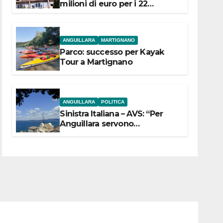
milioni di euro per i 22
Comuni dell’Etruria
Meridionale
ANGUILLARA
MARTIGNANO
Parco: successo per Kayak
Tour a Martignano
ANGUILLARA
POLITICA
Sinistra Italiana – AVS: “Per
Anguillara servono
trasparenza, partecipazione e
scelte politiche coraggiose”