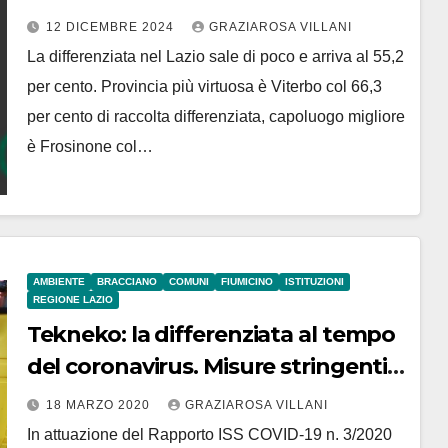
12 DICEMBRE 2024
GRAZIAROSA VILLANI
La differenziata nel Lazio sale di poco e arriva al 55,2
per cento. Provincia più virtuosa è Viterbo col 66,3
per cento di raccolta differenziata, capoluogo migliore
è Frosinone col…
AMBIENTE
BRACCIANO
COMUNI
FIUMICINO
ISTITUZIONI
REGIONE LAZIO
Tekneko: la differenziata al tempo
del coronavirus. Misure stringenti
per positivi e persone in
18 MARZO 2020
GRAZIAROSA VILLANI
quarantena obbligatoria
In attuazione del Rapporto ISS COVID-19 n. 3/2020