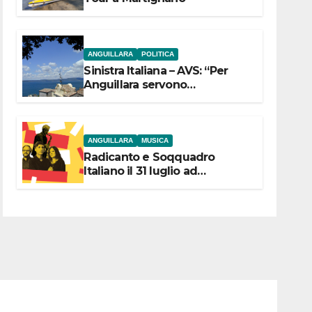
ANGUILLARA
POLITICA
Sinistra Italiana – AVS: “Per
Anguillara servono
trasparenza, partecipazione e
scelte politiche coraggiose”
ANGUILLARA
MUSICA
Radicanto e Soqquadro
Italiano il 31 luglio ad
Anguillara