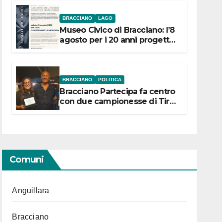
BRACCIANO
LAGO
Museo Civico di Bracciano: l’8
agosto per i 20 anni progetto
“Conservare la memoria”
BRACCIANO
POLITICA
Bracciano Partecipa fa centro
con due campionesse di Tiro
a Segno in vista delle urne
Comuni
Anguillara
Bracciano