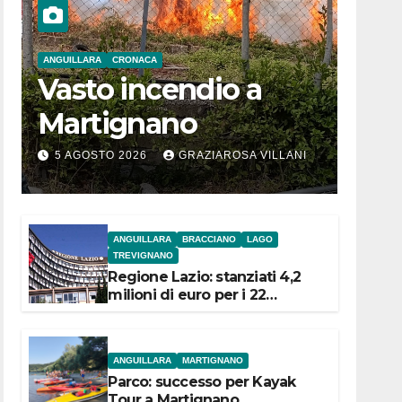
ANGUILLARA
CRONACA
Vasto incendio a
Martignano
5 AGOSTO 2026
GRAZIAROSA VILLANI
ANGUILLARA
BRACCIANO
LAGO
TREVIGNANO
Regione Lazio: stanziati 4,2
milioni di euro per i 22
Comuni dell’Etruria
Meridionale
ANGUILLARA
MARTIGNANO
Parco: successo per Kayak
Tour a Martignano