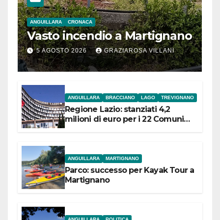
ANGUILLARA
CRONACA
Vasto incendio a Martignano
5 AGOSTO 2026
GRAZIAROSA VILLANI
ANGUILLARA
BRACCIANO
LAGO
TREVIGNANO
Regione Lazio: stanziati 4,2
milioni di euro per i 22 Comuni
dell’Etruria Meridionale
ANGUILLARA
MARTIGNANO
Parco: successo per Kayak Tour a
Martignano
ANGUILLARA
POLITICA