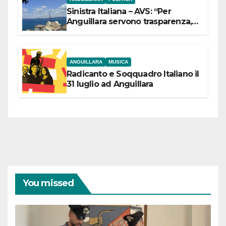
Sinistra Italiana – AVS: “Per
Anguillara servono trasparenza,
partecipazione e scelte politiche
coraggiose”
ANGUILLARA
MUSICA
Radicanto e Soqquadro Italiano il
31 luglio ad Anguillara
You missed