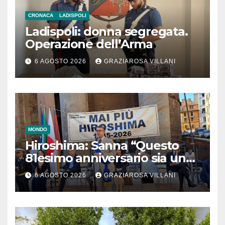
CRONACA
LADISPOLI
Ladispoli: donna segregata.
Operazione dell’Arma
6 AGOSTO 2026
GRAZIAROSA VILLANI
MONDO
Hiroshima: Sanna “Questo
81esimo anniversario sia un
monito per tutti”
6 AGOSTO 2026
GRAZIAROSA VILLANI