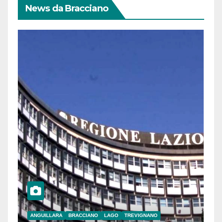
News da Bracciano
ANGUILLARA
BRACCIANO
LAGO
TREVIGNANO