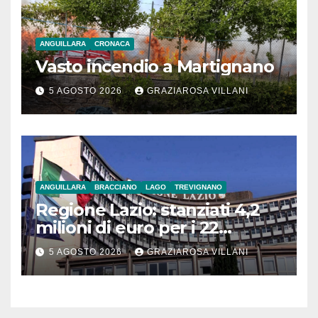
ANGUILLARA
CRONACA
Vasto incendio a Martignano
5 AGOSTO 2026
GRAZIAROSA VILLANI
ANGUILLARA
BRACCIANO
LAGO
TREVIGNANO
Regione Lazio: stanziati 4,2
milioni di euro per i 22
Comuni dell’Etruria
5 AGOSTO 2026
GRAZIAROSA VILLANI
Meridionale