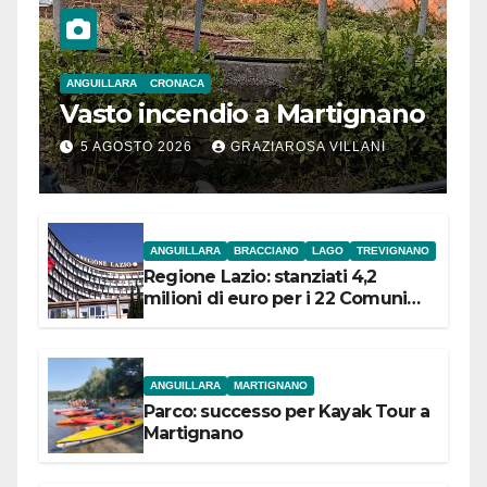
ANGUILLARA
CRONACA
Vasto incendio a Martignano
5 AGOSTO 2026
GRAZIAROSA VILLANI
ANGUILLARA
BRACCIANO
LAGO
TREVIGNANO
Regione Lazio: stanziati 4,2
milioni di euro per i 22 Comuni
dell’Etruria Meridionale
ANGUILLARA
MARTIGNANO
Parco: successo per Kayak Tour a
Martignano