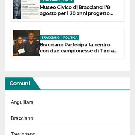
BRACCIANO
LAGO
Museo Civico di Bracciano: l’8
agosto per i 20 anni progetto
“Conservare la memoria”
BRACCIANO
POLITICA
Bracciano Partecipa fa centro
con due campionesse di Tiro a
Segno in vista delle urne
Comuni
Anguillara
Bracciano
Trevignano