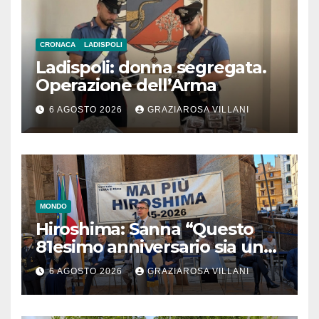
CRONACA
LADISPOLI
Ladispoli: donna segregata.
Operazione dell’Arma
6 AGOSTO 2026
GRAZIAROSA VILLANI
MONDO
Hiroshima: Sanna “Questo
81esimo anniversario sia un
monito per tutti”
6 AGOSTO 2026
GRAZIAROSA VILLANI