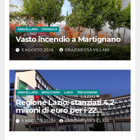
ANGUILLARA
CRONACA
Vasto incendio a Martignano
5 AGOSTO 2026
GRAZIAROSA VILLANI
ANGUILLARA
BRACCIANO
LAGO
TREVIGNANO
Regione Lazio: stanziati 4,2
milioni di euro per i 22
Comuni dell’Etruria
5 AGOSTO 2026
GRAZIAROSA VILLANI
Meridionale