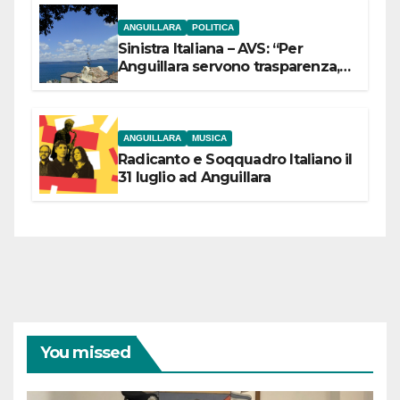
ANGUILLARA
POLITICA
Sinistra Italiana – AVS: “Per
Anguillara servono trasparenza,
partecipazione e scelte politiche
coraggiose”
ANGUILLARA
MUSICA
Radicanto e Soqquadro Italiano il
31 luglio ad Anguillara
You missed