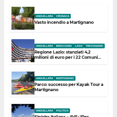
ANGUILLARA
CRONACA
Vasto incendio a Martignano
ANGUILLARA
BRACCIANO
LAGO
TREVIGNANO
Regione Lazio: stanziati 4,2
milioni di euro per i 22 Comuni
dell’Etruria Meridionale
ANGUILLARA
MARTIGNANO
Parco: successo per Kayak Tour a
Martignano
ANGUILLARA
POLITICA
Sinistra Italiana – AVS: “Per