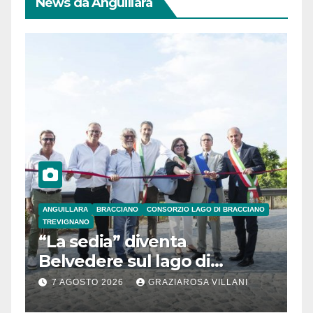
News da Anguillara
ANGUILLARA
BRACCIANO
CONSORZIO LAGO DI BRACCIANO
TREVIGNANO
“La sedia” diventa
Belvedere sul lago di
Bracciano: ieri
7 AGOSTO 2026
GRAZIAROSA VILLANI
l’inaugurazione