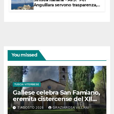
Anguillara servono trasparenza,
partecipazione e scelte politiche
coraggiose”
You missed
TUSCIA VITERBESE
Gallese celebra San Famiano,
eremita cistercense del XII
secolo
7 AGOSTO 2026
GRAZIAROSA VILLANI