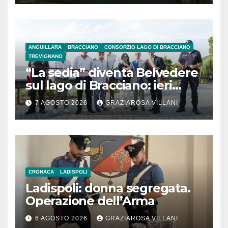
ANGUILLARA
BRACCIANO
CONSORZIO LAGO DI BRACCIANO
TREVIGNANO
“La sedia” diventa Belvedere
sul lago di Bracciano: ieri
l’inaugurazione
7 AGOSTO 2026
GRAZIAROSA VILLANI
CRONACA
LADISPOLI
Ladispoli: donna segregata.
Operazione dell’Arma
6 AGOSTO 2026
GRAZIAROSA VILLANI