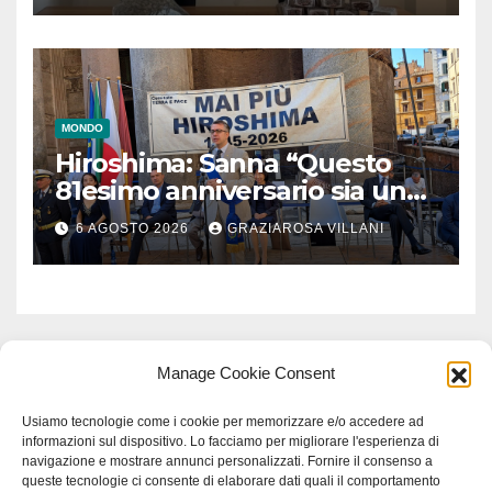
MONDO
Hiroshima: Sanna “Questo
81esimo anniversario sia un
monito per tutti”
6 AGOSTO 2026
GRAZIAROSA VILLANI
Manage Cookie Consent
Usiamo tecnologie come i cookie per memorizzare e/o accedere ad
informazioni sul dispositivo. Lo facciamo per migliorare l'esperienza di
navigazione e mostrare annunci personalizzati. Fornire il consenso a
queste tecnologie ci consente di elaborare dati quali il comportamento