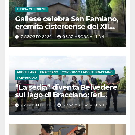
TUSCIA VITERBESE
Gallese celebra San Famiano,
eremita cistercense del XII
secolo
7 AGOSTO 2026
GRAZIAROSA VILLANI
ANGUILLARA
BRACCIANO
CONSORZIO LAGO DI BRACCIANO
TREVIGNANO
“La sedia” diventa Belvedere
sul lago di Bracciano: ieri
l’inaugurazione
7 AGOSTO 2026
GRAZIAROSA VILLANI