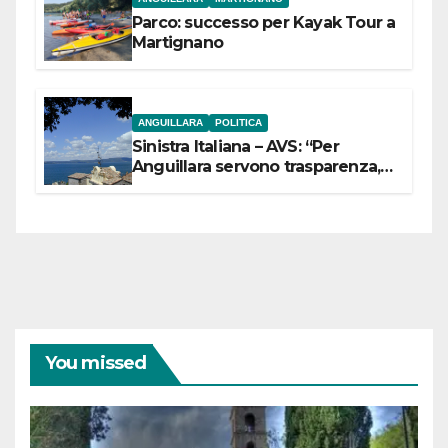
Parco: successo per Kayak Tour a
Martignano
ANGUILLARA
POLITICA
Sinistra Italiana – AVS: “Per
Anguillara servono trasparenza,
partecipazione e scelte politiche
coraggiose”
You missed