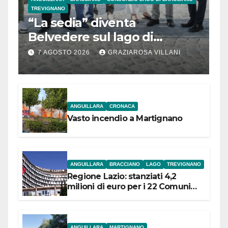
TREVIGNANO
“La sedia” diventa
Belvedere sul lago di
Bracciano: ieri
7 AGOSTO 2026
GRAZIAROSA VILLANI
l’inaugurazione
ANGUILLARA
CRONACA
Vasto incendio a Martignano
ANGUILLARA
BRACCIANO
LAGO
TREVIGNANO
Regione Lazio: stanziati 4,2
milioni di euro per i 22 Comuni
dell’Etruria Meridionale
ANGUILLARA
MARTIGNANO