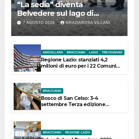
“La sedia” diventa
Belvedere sul lago di
Bracciano: ieri
7 AGOSTO 2026
GRAZIAROSA VILLANI
l’inaugurazione
ANGUILLARA
BRACCIANO
LAGO
TREVIGNANO
Regione Lazio: stanziati 4,2
milioni di euro per i 22 Comuni
dell’Etruria Meridionale
BRACCIANO
Bosco di San Celso: 3-4
settembre Terza edizione
Festival “Storie in cielo e in terra”
BRACCIANO
REGIONE LAZIO