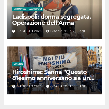
CRONACA
LADISPOLI
Ladispoli: donna segregata.
Operazione dell’Arma
6 AGOSTO 2026
GRAZIAROSA VILLANI
MONDO
Hiroshima: Sanna “Questo
81esimo anniversario sia un
monito per tutti”
6 AGOSTO 2026
GRAZIAROSA VILLANI