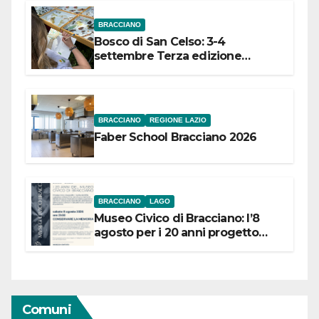
BRACCIANO
Bosco di San Celso: 3-4
settembre Terza edizione
Festival “Storie in cielo e in terra”
BRACCIANO
REGIONE LAZIO
Faber School Bracciano 2026
BRACCIANO
LAGO
Museo Civico di Bracciano: l’8
agosto per i 20 anni progetto
“Conservare la memoria”
Comuni