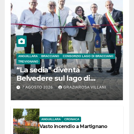
ANGUILLARA
BRACCIANO
CONSORZIO LAGO DI BRACCIANO
TREVIGNANO
“La sedia” diventa
Belvedere sul lago di
Bracciano: ieri
7 AGOSTO 2026
GRAZIAROSA VILLANI
l’inaugurazione
ANGUILLARA
CRONACA
Vasto incendio a Martignano