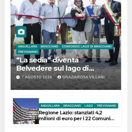
ANGUILLARA
BRACCIANO
CONSORZIO LAGO DI BRACCIANO
TREVIGNANO
“La sedia” diventa
Belvedere sul lago di
Bracciano: ieri
7 AGOSTO 2026
GRAZIAROSA VILLANI
l’inaugurazione
ANGUILLARA
BRACCIANO
LAGO
TREVIGNANO
Regione Lazio: stanziati 4,2
milioni di euro per i 22 Comuni
dell’Etruria Meridionale