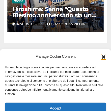
MONDO
Hiroshima: Sanna “Questo
81esimo anniversario sia un
monito per tutti”
6 AGOSTO 2026
GRAZIAROSA VILLANI
Manage Cookie Consent
Usiamo tecnologie come i cookie per memorizzare e/o accedere ad
informazioni sul dispositivo. Lo facciamo per migliorare l'esperienza di
navigazione e mostrare annunci personalizzati. Fornire il consenso a
queste tecnologie ci consente di elaborare dati quali il comportamento
durante la navigazione o ID univoche su questo sito. Non fornire o ritirare il
consenso potrebbe influire negativamente su alcune funzionalità e
funzioni.
Accept
Proudly powered by WordPress
|
Tema: Newspaperex di
Themeansar
.