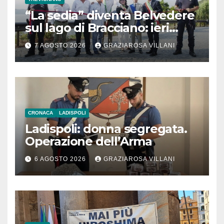
“La sedia” diventa Belvedere
sul lago di Bracciano: ieri
l’inaugurazione
7 AGOSTO 2026
GRAZIAROSA VILLANI
CRONACA
LADISPOLI
Ladispoli: donna segregata.
Operazione dell’Arma
6 AGOSTO 2026
GRAZIAROSA VILLANI