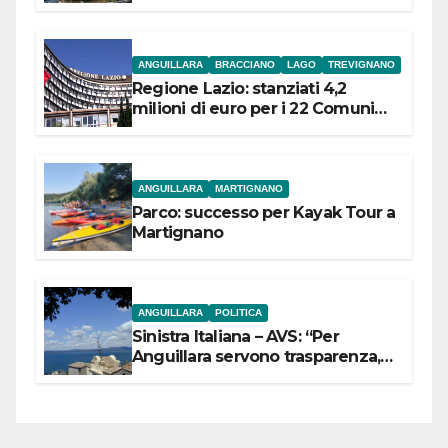
ANGUILLARA
BRACCIANO
LAGO
TREVIGNANO
Regione Lazio: stanziati 4,2
milioni di euro per i 22 Comuni
dell’Etruria Meridionale
ANGUILLARA
MARTIGNANO
Parco: successo per Kayak Tour a
Martignano
ANGUILLARA
POLITICA
Sinistra Italiana – AVS: “Per
Anguillara servono trasparenza,
partecipazione e scelte politiche
coraggiose”