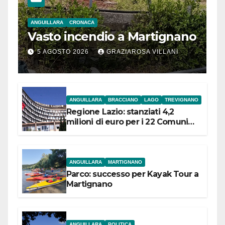
ANGUILLARA
CRONACA
Vasto incendio a Martignano
5 AGOSTO 2026
GRAZIAROSA VILLANI
ANGUILLARA
BRACCIANO
LAGO
TREVIGNANO
Regione Lazio: stanziati 4,2
milioni di euro per i 22 Comuni
dell’Etruria Meridionale
ANGUILLARA
MARTIGNANO
Parco: successo per Kayak Tour a
Martignano
ANGUILLARA
POLITICA