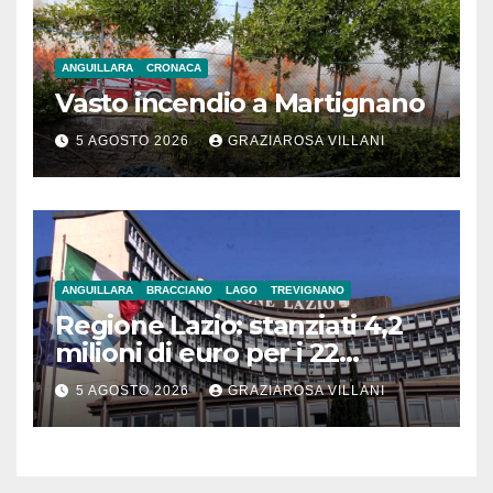
ANGUILLARA
CRONACA
Vasto incendio a Martignano
5 AGOSTO 2026
GRAZIAROSA VILLANI
ANGUILLARA
BRACCIANO
LAGO
TREVIGNANO
Regione Lazio: stanziati 4,2
milioni di euro per i 22
Comuni dell’Etruria
5 AGOSTO 2026
GRAZIAROSA VILLANI
Meridionale