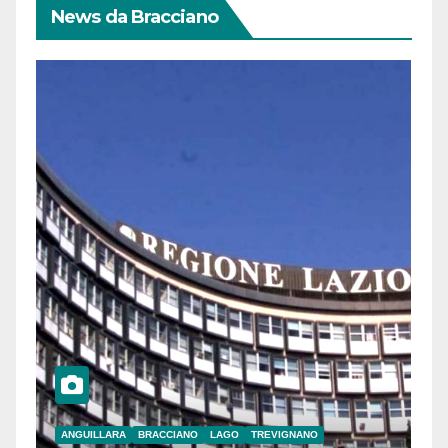
News da Bracciano
ANGUILLARA
BRACCIANO
LAGO
TREVIGNANO