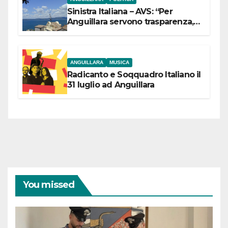
Sinistra Italiana – AVS: “Per
Anguillara servono trasparenza,
partecipazione e scelte politiche
coraggiose”
ANGUILLARA
MUSICA
Radicanto e Soqquadro Italiano il
31 luglio ad Anguillara
You missed