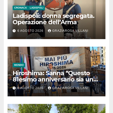
CRONACA
LADISPOLI
Ladispoli: donna segregata.
Operazione dell’Arma
6 AGOSTO 2026
GRAZIAROSA VILLANI
MONDO
Hiroshima: Sanna “Questo
81esimo anniversario sia un
monito per tutti”
6 AGOSTO 2026
GRAZIAROSA VILLANI