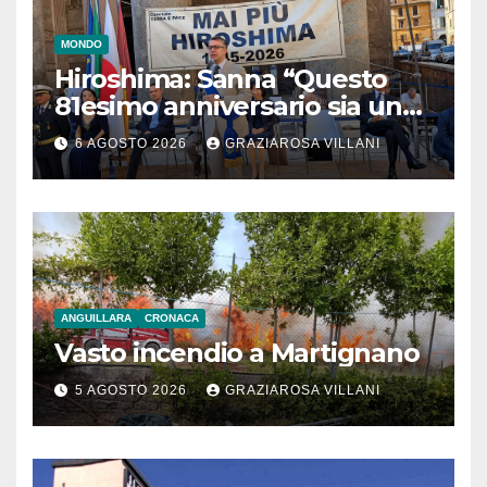
MONDO
Hiroshima: Sanna “Questo
81esimo anniversario sia un
monito per tutti”
6 AGOSTO 2026
GRAZIAROSA VILLANI
ANGUILLARA
CRONACA
Vasto incendio a Martignano
5 AGOSTO 2026
GRAZIAROSA VILLANI