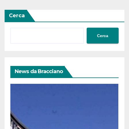
Cerca
Cerca
News da Bracciano