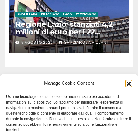
ANGUILLARA
BRACCIANO
LAGO
TREVIGNANO
Regione Lazio: stanziati 4,2
milioni di euro per i 22
Comuni dell’Etruria
5 AGOSTO 2026
GRAZIAROSA VILLANI
Meridionale
Manage Cookie Consent
Usiamo tecnologie come i cookie per memorizzare e/o accedere ad
informazioni sul dispositivo. Lo facciamo per migliorare l'esperienza di
navigazione e mostrare annunci personalizzati. Fornire il consenso a
queste tecnologie ci consente di elaborare dati quali il comportamento
durante la navigazione o ID univoche su questo sito. Non fornire o ritirare il
consenso potrebbe influire negativamente su alcune funzionalità e
funzioni.