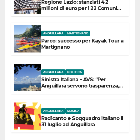
Regione Lazio: stanziati 4,2
milioni di euro per i 22 Comuni
dell’Etruria Meridionale
ANGUILLARA
MARTIGNANO
Parco: successo per Kayak Tour a
Martignano
ANGUILLARA
POLITICA
Sinistra Italiana – AVS: “Per
Anguillara servono trasparenza,
partecipazione e scelte politiche
coraggiose”
ANGUILLARA
MUSICA
Radicanto e Soqquadro Italiano il
31 luglio ad Anguillara