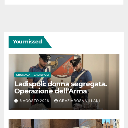
You missed
CRONACA
LADISPOLI
Ladispoli: donna segregata.
Operazione dell’Arma
6 AGOSTO 2026
GRAZIAROSA VILLANI