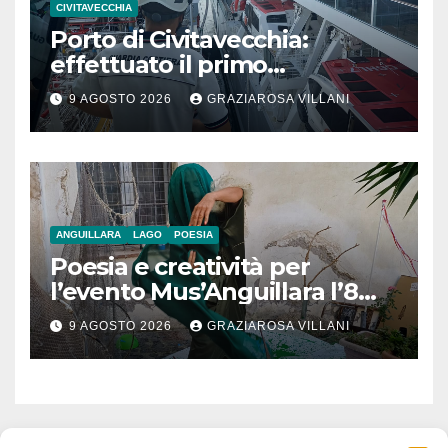
CIVITAVECCHIA
Porto di Civitavecchia:
effettuato il primo
rifornimento di GNL ad una
9 AGOSTO 2026
GRAZIAROSA VILLANI
nave da crociera
ANGUILLARA
LAGO
POESIA
Poesia e creatività per
l’evento Mus’Anguillara l’8
agosto 2026 al Museo
9 AGOSTO 2026
GRAZIAROSA VILLANI
Contadino