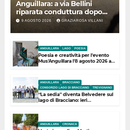
Anguillara: a via Bellini
riparata conduttura dopo
segnalazione IdD
9 AGOSTO 2026
GRAZIAROSA VILLANI
ANGUILLARA
LAGO
POESIA
Poesia e creatività per l’evento
Mus’Anguillara l’8 agosto 2026 al
Museo Contadino
ANGUILLARA
BRACCIANO
CONSORZIO LAGO DI BRACCIANO
TREVIGNANO
“La sedia” diventa Belvedere sul
lago di Bracciano: ieri
l’inaugurazione
ANGUILLARA
CRONACA