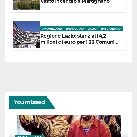
Vasto incendio a Martignano
ANGUILLARA
BRACCIANO
LAGO
TREVIGNANO
Regione Lazio: stanziati 4,2
milioni di euro per i 22 Comuni
dell’Etruria Meridionale
You missed