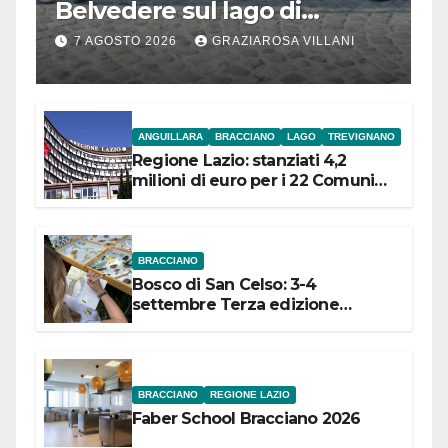
Belvedere sul lago di
Bracciano: ieri
7 AGOSTO 2026
GRAZIAROSA VILLANI
l’inaugurazione
ANGUILLARA
BRACCIANO
LAGO
TREVIGNANO
Regione Lazio: stanziati 4,2
milioni di euro per i 22 Comuni
dell’Etruria Meridionale
BRACCIANO
Bosco di San Celso: 3-4
settembre Terza edizione
Festival “Storie in cielo e in terra”
BRACCIANO
REGIONE LAZIO
Faber School Bracciano 2026