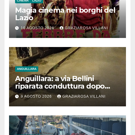
CINEMA
LAZIO
Magia cinema nei borghi del
Lazio
10 AGOSTO 2026
GRAZIAROSA VILLANI
ANGUILLARA
Anguillara: a via Bellini
riparata conduttura dopo
segnalazione IdD
9 AGOSTO 2026
GRAZIAROSA VILLANI