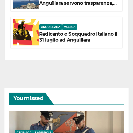
Anguillara servono trasparenza,
partecipazione e scelte politiche
coraggiose”
ANGUILLARA
MUSICA
Radicanto e Soqquadro Italiano il
31 luglio ad Anguillara
You missed
CRONACA
LADISPOLI