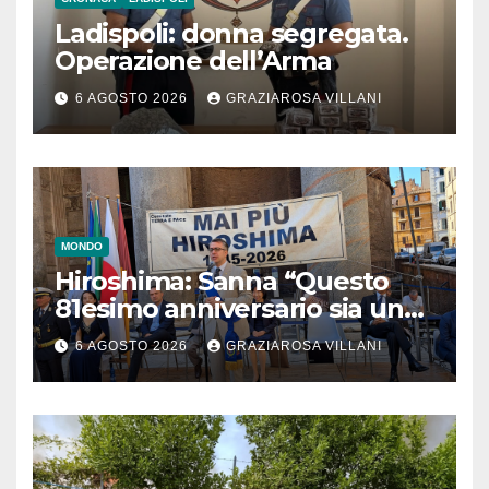
Ladispoli: donna segregata.
Operazione dell’Arma
6 AGOSTO 2026
GRAZIAROSA VILLANI
MONDO
Hiroshima: Sanna “Questo
81esimo anniversario sia un
monito per tutti”
6 AGOSTO 2026
GRAZIAROSA VILLANI