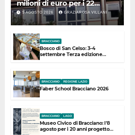
milioni di euro per i 22
Comuni dell’Etruria
5 AGOSTO 2026
GRAZIAROSA VILLANI
Meridionale
BRACCIANO
Bosco di San Celso: 3-4
settembre Terza edizione
Festival “Storie in cielo e in terra”
BRACCIANO
REGIONE LAZIO
Faber School Bracciano 2026
BRACCIANO
LAGO
Museo Civico di Bracciano: l’8
agosto per i 20 anni progetto