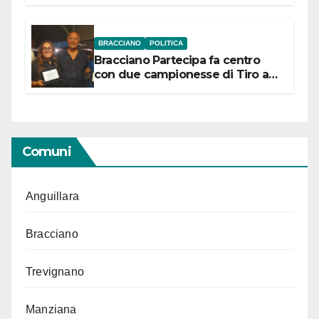
“Conservare la memoria”
BRACCIANO
POLITICA
Bracciano Partecipa fa centro
con due campionesse di Tiro a
Segno in vista delle urne
Comuni
Anguillara
Bracciano
Trevignano
Manziana