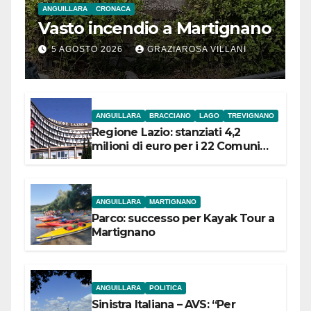
ANGUILLARA
CRONACA
Vasto incendio a Martignano
5 AGOSTO 2026
GRAZIAROSA VILLANI
ANGUILLARA
BRACCIANO
LAGO
TREVIGNANO
Regione Lazio: stanziati 4,2
milioni di euro per i 22 Comuni
dell’Etruria Meridionale
ANGUILLARA
MARTIGNANO
Parco: successo per Kayak Tour a
Martignano
ANGUILLARA
POLITICA
Sinistra Italiana – AVS: “Per