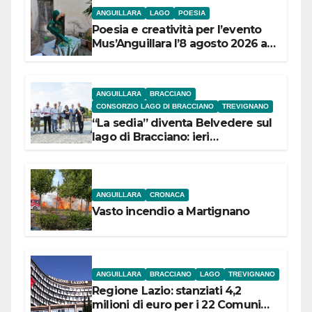
ANGUILLARA
LAGO
POESIA
Poesia e creatività per l’evento
Mus’Anguillara l’8 agosto 2026 al
Museo Contadino
ANGUILLARA
BRACCIANO
CONSORZIO LAGO DI BRACCIANO
TREVIGNANO
“La sedia” diventa Belvedere sul
lago di Bracciano: ieri
l’inaugurazione
ANGUILLARA
CRONACA
Vasto incendio a Martignano
ANGUILLARA
BRACCIANO
LAGO
TREVIGNANO
Regione Lazio: stanziati 4,2
milioni di euro per i 22 Comuni