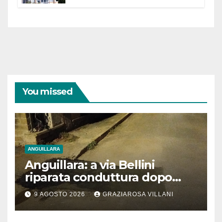
dell’Etruria Meridionale
You missed
ANGUILLARA
Anguillara: a via Bellini
riparata conduttura dopo
segnalazione IdD
9 AGOSTO 2026
GRAZIAROSA VILLANI