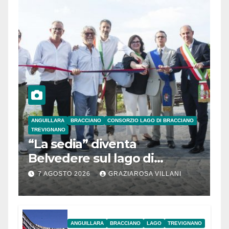
ANGUILLARA
BRACCIANO
CONSORZIO LAGO DI BRACCIANO
TREVIGNANO
“La sedia” diventa
Belvedere sul lago di
Bracciano: ieri
7 AGOSTO 2026
GRAZIAROSA VILLANI
l’inaugurazione
ANGUILLARA
BRACCIANO
LAGO
TREVIGNANO