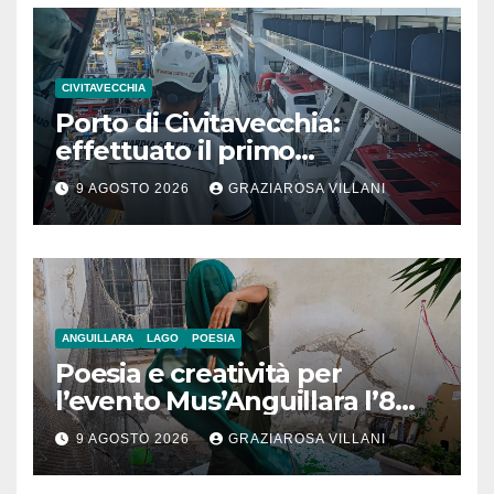
CIVITAVECCHIA
Porto di Civitavecchia:
effettuato il primo
rifornimento di GNL ad una
9 AGOSTO 2026
GRAZIAROSA VILLANI
nave da crociera
ANGUILLARA
LAGO
POESIA
Poesia e creatività per
l’evento Mus’Anguillara l’8
agosto 2026 al Museo
9 AGOSTO 2026
GRAZIAROSA VILLANI
Contadino