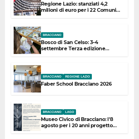
Regione Lazio: stanziati 4,2
milioni di euro per i 22 Comuni
dell’Etruria Meridionale
BRACCIANO
Bosco di San Celso: 3-4
settembre Terza edizione
Festival “Storie in cielo e in terra”
BRACCIANO
REGIONE LAZIO
Faber School Bracciano 2026
BRACCIANO
LAGO
Museo Civico di Bracciano: l’8
agosto per i 20 anni progetto
“Conservare la memoria”