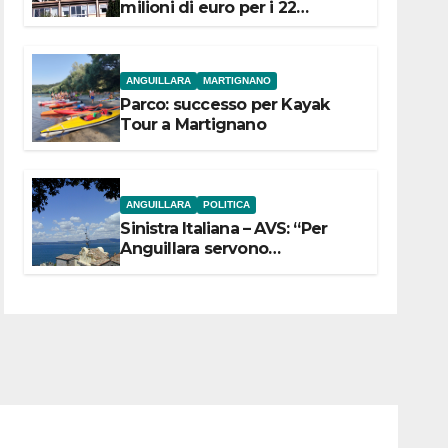
milioni di euro per i 22
Comuni dell’Etruria
Meridionale
ANGUILLARA
MARTIGNANO
Parco: successo per Kayak
Tour a Martignano
ANGUILLARA
POLITICA
Sinistra Italiana – AVS: “Per
Anguillara servono
trasparenza, partecipazione e
scelte politiche coraggiose”