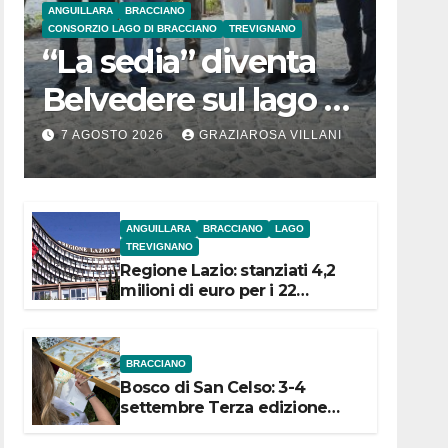
ANGUILLARA
BRACCIANO
CONSORZIO LAGO DI BRACCIANO
TREVIGNANO
“La sedia” diventa
Belvedere sul lago di
Bracciano: ieri
7 AGOSTO 2026
GRAZIAROSA VILLANI
l’inaugurazione
ANGUILLARA
BRACCIANO
LAGO
TREVIGNANO
Regione Lazio: stanziati 4,2
milioni di euro per i 22
Comuni dell’Etruria
Meridionale
BRACCIANO
Bosco di San Celso: 3-4
settembre Terza edizione
Festival “Storie in cielo e in
terra”