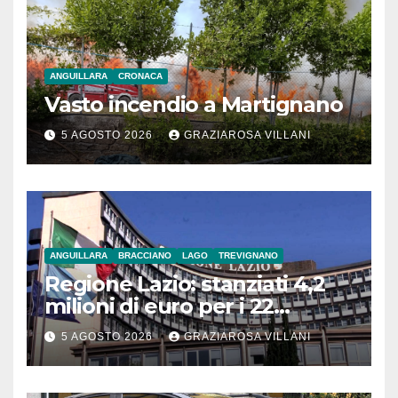
ANGUILLARA
CRONACA
Vasto incendio a Martignano
5 AGOSTO 2026
GRAZIAROSA VILLANI
ANGUILLARA
BRACCIANO
LAGO
TREVIGNANO
Regione Lazio: stanziati 4,2
milioni di euro per i 22
Comuni dell’Etruria
5 AGOSTO 2026
GRAZIAROSA VILLANI
Meridionale