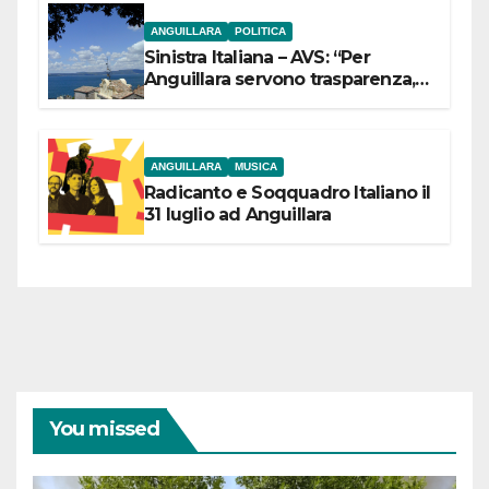
ANGUILLARA
POLITICA
Sinistra Italiana – AVS: “Per
Anguillara servono trasparenza,
partecipazione e scelte politiche
coraggiose”
ANGUILLARA
MUSICA
Radicanto e Soqquadro Italiano il
31 luglio ad Anguillara
You missed