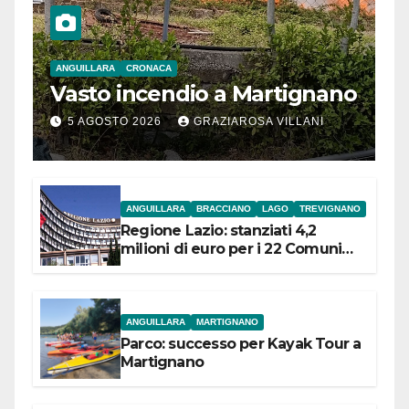
ANGUILLARA
CRONACA
Vasto incendio a Martignano
5 AGOSTO 2026
GRAZIAROSA VILLANI
ANGUILLARA
BRACCIANO
LAGO
TREVIGNANO
Regione Lazio: stanziati 4,2
milioni di euro per i 22 Comuni
dell’Etruria Meridionale
ANGUILLARA
MARTIGNANO
Parco: successo per Kayak Tour a
Martignano