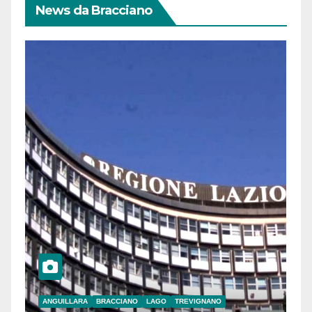
News da Bracciano
ANGUILLARA
BRACCIANO
LAGO
TREVIGNANO