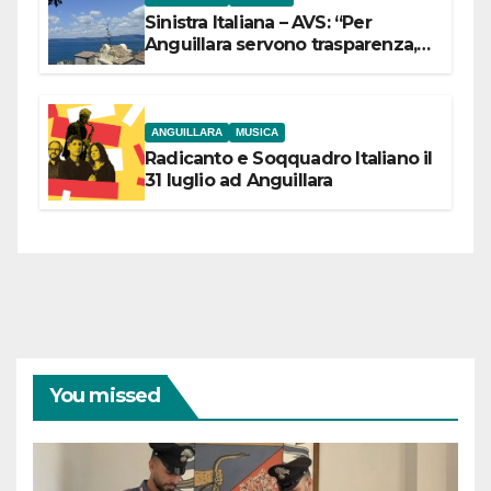
Sinistra Italiana – AVS: “Per
Anguillara servono trasparenza,
partecipazione e scelte politiche
coraggiose”
ANGUILLARA
MUSICA
Radicanto e Soqquadro Italiano il
31 luglio ad Anguillara
You missed