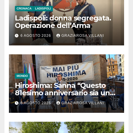
CRONACA
LADISPOLI
Ladispoli: donna segregata.
Operazione dell’Arma
6 AGOSTO 2026
GRAZIAROSA VILLANI
MONDO
Hiroshima: Sanna “Questo
81esimo anniversario sia un
monito per tutti”
6 AGOSTO 2026
GRAZIAROSA VILLANI