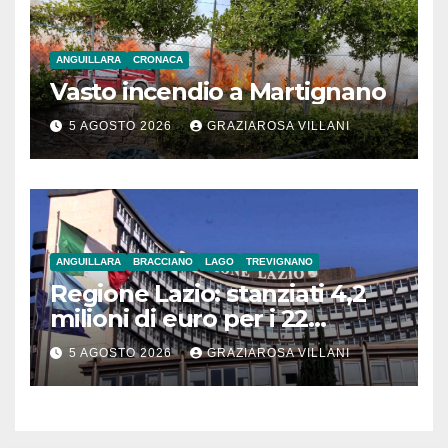
ANGUILLARA
CRONACA
Vasto incendio a Martignano
5 AGOSTO 2026
GRAZIAROSA VILLANI
ANGUILLARA
BRACCIANO
LAGO
TREVIGNANO
Regione Lazio: stanziati 4,2
milioni di euro per i 22
Comuni dell’Etruria
5 AGOSTO 2026
GRAZIAROSA VILLANI
Meridionale