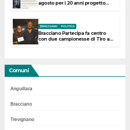
agosto per i 20 anni progetto
“Conservare la memoria”
BRACCIANO
POLITICA
Bracciano Partecipa fa centro
con due campionesse di Tiro a
Segno in vista delle urne
Comuni
Anguillara
Bracciano
Trevignano