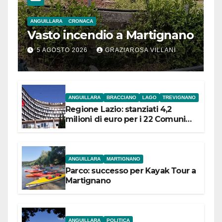
ANGUILLARA
CRONACA
Vasto incendio a Martignano
5 AGOSTO 2026
GRAZIAROSA VILLANI
ANGUILLARA
BRACCIANO
LAGO
TREVIGNANO
Regione Lazio: stanziati 4,2
milioni di euro per i 22 Comuni
dell’Etruria Meridionale
ANGUILLARA
MARTIGNANO
Parco: successo per Kayak Tour a
Martignano
ANGUILLARA
POLITICA