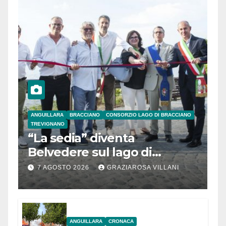
ANGUILLARA
BRACCIANO
CONSORZIO LAGO DI BRACCIANO
TREVIGNANO
“La sedia” diventa
Belvedere sul lago di
Bracciano: ieri
7 AGOSTO 2026
GRAZIAROSA VILLANI
l’inaugurazione
ANGUILLARA
CRONACA