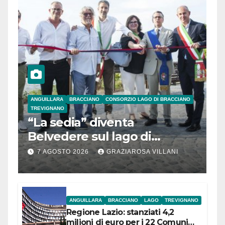
ANGUILLARA
BRACCIANO
CONSORZIO LAGO DI BRACCIANO
TREVIGNANO
“La sedia” diventa
Belvedere sul lago di
Bracciano: ieri
7 AGOSTO 2026
GRAZIAROSA VILLANI
l’inaugurazione
ANGUILLARA
BRACCIANO
LAGO
TREVIGNANO
Regione Lazio: stanziati 4,2
milioni di euro per i 22 Comuni