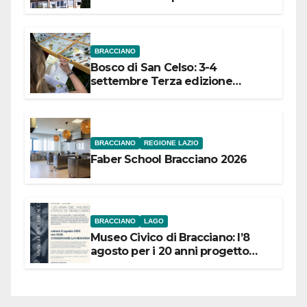
dell’Etruria Meridionale
BRACCIANO
Bosco di San Celso: 3-4
settembre Terza edizione
Festival “Storie in cielo e in terra”
BRACCIANO
REGIONE LAZIO
Faber School Bracciano 2026
BRACCIANO
LAGO
Museo Civico di Bracciano: l’8
agosto per i 20 anni progetto
“Conservare la memoria”