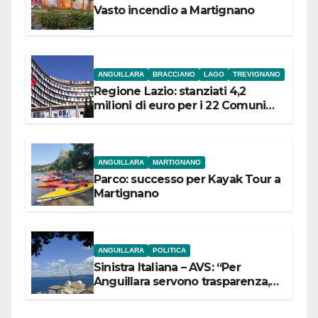
Vasto incendio a Martignano
ANGUILLARA
BRACCIANO
LAGO
TREVIGNANO
Regione Lazio: stanziati 4,2
milioni di euro per i 22 Comuni
dell’Etruria Meridionale
ANGUILLARA
MARTIGNANO
Parco: successo per Kayak Tour a
Martignano
ANGUILLARA
POLITICA
Sinistra Italiana – AVS: “Per
Anguillara servono trasparenza,
partecipazione e scelte politiche
coraggiose”