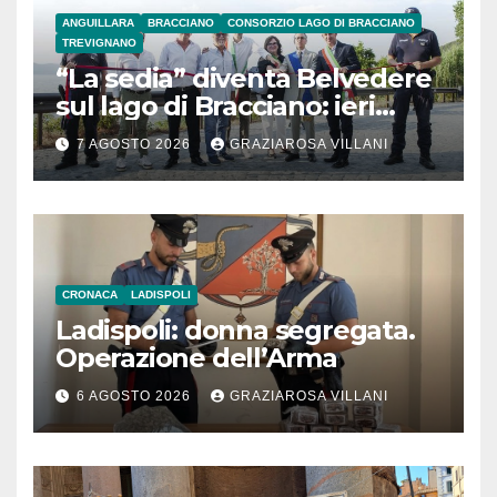
ANGUILLARA
BRACCIANO
CONSORZIO LAGO DI BRACCIANO
TREVIGNANO
“La sedia” diventa Belvedere
sul lago di Bracciano: ieri
l’inaugurazione
7 AGOSTO 2026
GRAZIAROSA VILLANI
CRONACA
LADISPOLI
Ladispoli: donna segregata.
Operazione dell’Arma
6 AGOSTO 2026
GRAZIAROSA VILLANI