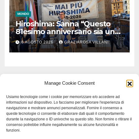
MONDO
Hiroshima: Sanna “Questo
81esimo anniversario sia un
monito per tutti”
6 AGOSTO 2026
GRAZIAROSA VILLANI
Manage Cookie Consent
Usiamo tecnologie come i cookie per memorizzare e/o accedere ad
informazioni sul dispositivo. Lo facciamo per migliorare l'esperienza di
navigazione e mostrare annunci personalizzati. Fornire il consenso a
queste tecnologie ci consente di elaborare dati quali il comportamento
durante la navigazione o ID univoche su questo sito. Non fornire o ritirare il
consenso potrebbe influire negativamente su alcune funzionalità e
funzioni.