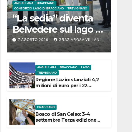
ANGUILLARA
BRACCIANO
CONSORZIO LAGO DI BRACCIANO
TREVIGNANO
“La sedia” diventa
Belvedere sul lago di
Bracciano: ieri
7 AGOSTO 2026
GRAZIAROSA VILLANI
l’inaugurazione
ANGUILLARA
BRACCIANO
LAGO
TREVIGNANO
Regione Lazio: stanziati 4,2
milioni di euro per i 22
Comuni dell’Etruria
Meridionale
BRACCIANO
Bosco di San Celso: 3-4
settembre Terza edizione
Festival “Storie in cielo e in
terra”