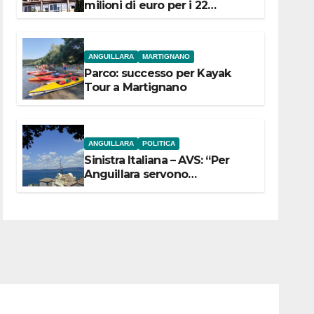
milioni di euro per i 22
Comuni dell’Etruria
Meridionale
ANGUILLARA
MARTIGNANO
Parco: successo per Kayak
Tour a Martignano
ANGUILLARA
POLITICA
Sinistra Italiana – AVS: “Per
Anguillara servono
trasparenza, partecipazione e
scelte politiche coraggiose”