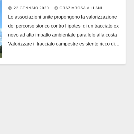
Cinque buone ragioni per
22 GENNAIO 2020
GRAZIAROSA VILLANI
privilegiare il tracciato esistente
Le associazioni unite propongono la valorizzazione
del percorso storico contro l’ipotesi di un tracciato ex
novo ad alto impatto ambientale parallelo alla costa
Valorizzare il tracciato campestre esistente ricco di…