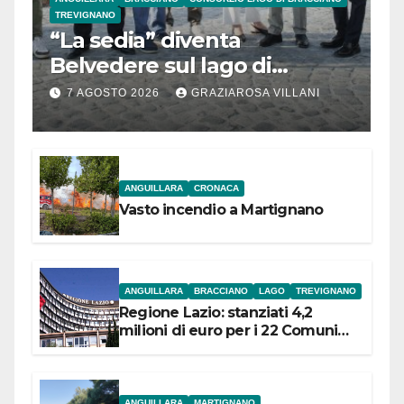
TREVIGNANO
“La sedia” diventa
Belvedere sul lago di
Bracciano: ieri
7 AGOSTO 2026
GRAZIAROSA VILLANI
l’inaugurazione
ANGUILLARA
CRONACA
Vasto incendio a Martignano
ANGUILLARA
BRACCIANO
LAGO
TREVIGNANO
Regione Lazio: stanziati 4,2
milioni di euro per i 22 Comuni
dell’Etruria Meridionale
ANGUILLARA
MARTIGNANO