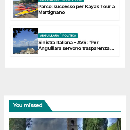
Parco: successo per Kayak Tour a
Martignano
ANGUILLARA
POLITICA
Sinistra Italiana – AVS: “Per
Anguillara servono trasparenza,
partecipazione e scelte politiche
coraggiose”
You missed