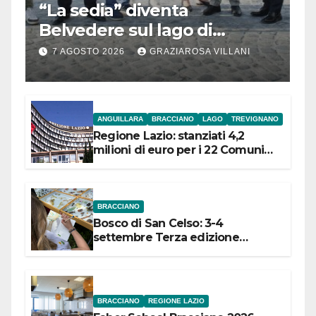
“La sedia” diventa
Belvedere sul lago di
Bracciano: ieri
7 AGOSTO 2026
GRAZIAROSA VILLANI
l’inaugurazione
ANGUILLARA
BRACCIANO
LAGO
TREVIGNANO
Regione Lazio: stanziati 4,2
milioni di euro per i 22 Comuni
dell’Etruria Meridionale
BRACCIANO
Bosco di San Celso: 3-4
settembre Terza edizione
Festival “Storie in cielo e in terra”
BRACCIANO
REGIONE LAZIO