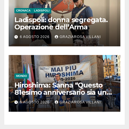
CRONACA
LADISPOLI
Ladispoli: donna segregata.
Operazione dell’Arma
6 AGOSTO 2026
GRAZIAROSA VILLANI
MONDO
Hiroshima: Sanna “Questo
81esimo anniversario sia un
monito per tutti”
6 AGOSTO 2026
GRAZIAROSA VILLANI