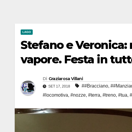
LAGO
Stefano e Veronica: 
vapore. Festa in tutt
Di
Graziarosa Villani
##Bracciano
,
##Manzia
SET 17, 2018
#locomotiva
,
#nozze
,
#terra
,
#treno
,
#tua
,