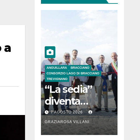
 a
ANGUILLARA
BRACCIANO
CONSORZIO LAGO DI BRACCIANO
TREVIGNANO
“La sedia”
diventa
Belvedere sul
7 AGOSTO 2026
lago di
GRAZIAROSA VILLANI
Bracciano: ieri