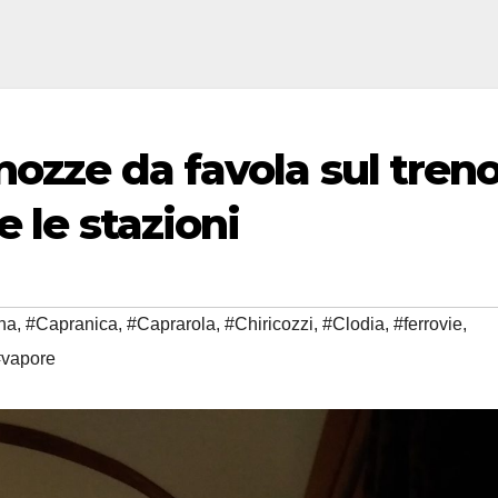
nozze da favola sul treno
e le stazioni
na
,
#Capranica
,
#Caprarola
,
#Chiricozzi
,
#Clodia
,
#ferrovie
,
#vapore