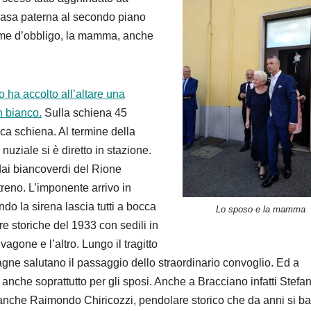
 casa paterna al secondo piano
ome d’obbligo, la mamma, anche
 ha accolto all’altare una
n bianco.
Sulla schiena 45
ca schiena. Al termine della
nuziale si è diretto in stazione.
 dai biancoverdi del Rione
treno. L’imponente arrivo in
do la sirena lascia tutti a bocca
Lo sposo e la mamma
ure storiche del 1933 con sedili in
 vagone e l’altro. Lungo il tragitto
agne salutano il passaggio dello straordinario convoglio. Ed a
anche soprattutto per gli sposi. Anche a Bracciano infatti Stefa
to anche Raimondo Chiricozzi, pendolare storico che da anni si ba