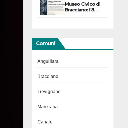
Museo Civico di
Bracciano: l’8
agosto per i 20
anni progetto
“Conservare la
memoria”
Comuni
Anguillara
Bracciano
Trevignano
Manziana
Canale