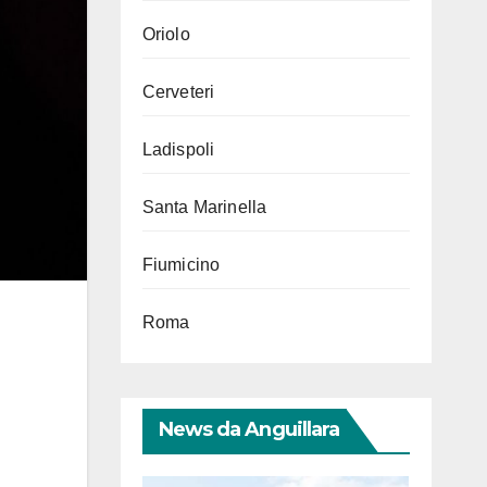
Oriolo
Cerveteri
Ladispoli
Santa Marinella
Fiumicino
Roma
News da Anguillara