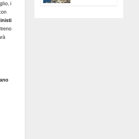
Anguillara
lio, i
servono
con
trasparenza,
nisti
partecipazione e
scelte politiche
 treno
coraggiose”
arà
fano