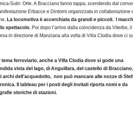
anica-Sutri- Orte. A Bracciano fanno tappa, scendendo dal convog
nifestazione Erbacce e Dintorni organizzata in collaborazione 
une.
La locomotiva è accerchiata da grandi e piccoli. I macchi
lo spettacolo.
Poi dopo l’arrivo dalla coincidenza da Viterbo, il
corsa in direzione di Manziana alla volta di Villa Clodia dove ci s
l tema ferroviario, anche a Villa Clodia dove si gode una
ndida vista del lago, di Anguillara, del castello di Bracciano,
i archi dell’acquedotto, non può mancare alle nozze di Ste
ronica. Il tableau per i posti degli invitati riporta nomi e da
grafie storiche di stazioni.