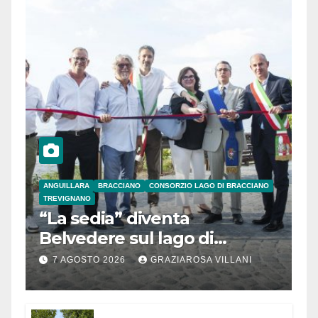
ANGUILLARA
BRACCIANO
CONSORZIO LAGO DI BRACCIANO
TREVIGNANO
“La sedia” diventa
Belvedere sul lago di
Bracciano: ieri
7 AGOSTO 2026
GRAZIAROSA VILLANI
l’inaugurazione