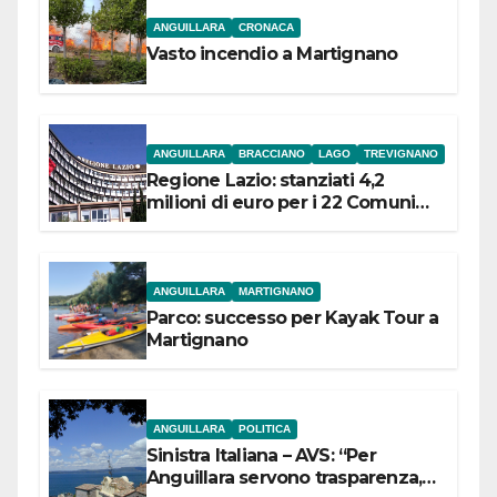
ANGUILLARA
CRONACA
Vasto incendio a Martignano
ANGUILLARA
BRACCIANO
LAGO
TREVIGNANO
Regione Lazio: stanziati 4,2
milioni di euro per i 22 Comuni
dell’Etruria Meridionale
ANGUILLARA
MARTIGNANO
Parco: successo per Kayak Tour a
Martignano
ANGUILLARA
POLITICA
Sinistra Italiana – AVS: “Per
Anguillara servono trasparenza,