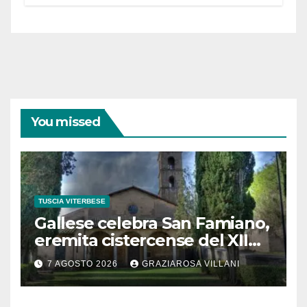
partecipazione e scelte politiche
coraggiose”
You missed
TUSCIA VITERBESE
Gallese celebra San Famiano,
eremita cistercense del XII
secolo
7 AGOSTO 2026
GRAZIAROSA VILLANI