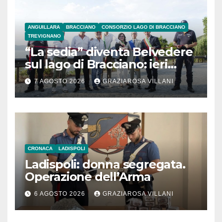
ANGUILLARA
BRACCIANO
CONSORZIO LAGO DI BRACCIANO
TREVIGNANO
“La sedia” diventa Belvedere
sul lago di Bracciano: ieri
l’inaugurazione
7 AGOSTO 2026
GRAZIAROSA VILLANI
CRONACA
LADISPOLI
Ladispoli: donna segregata.
Operazione dell’Arma
6 AGOSTO 2026
GRAZIAROSA VILLANI