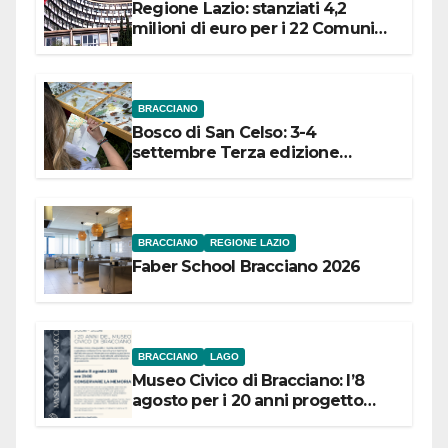
Regione Lazio: stanziati 4,2
milioni di euro per i 22 Comuni
dell’Etruria Meridionale
BRACCIANO
Bosco di San Celso: 3-4
settembre Terza edizione
Festival “Storie in cielo e in terra”
BRACCIANO
REGIONE LAZIO
Faber School Bracciano 2026
BRACCIANO
LAGO
Museo Civico di Bracciano: l’8
agosto per i 20 anni progetto
“Conservare la memoria”