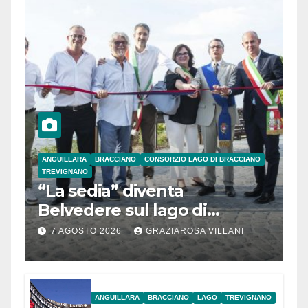
ANGUILLARA
BRACCIANO
CONSORZIO LAGO DI BRACCIANO
TREVIGNANO
“La sedia” diventa
Belvedere sul lago di
Bracciano: ieri
7 AGOSTO 2026
GRAZIAROSA VILLANI
l’inaugurazione
ANGUILLARA
BRACCIANO
LAGO
TREVIGNANO