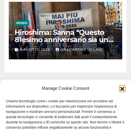
MONDO
Hiroshima: Sanna “Questo
81esimo anniversario sia un
monito per tutti”
6 AGOSTO 2026
GRAZIAROSA VILLANI
Manage Cookie Consent
Usiamo tecnologie come i cookie per memorizzare e/o accedere ad
informazioni sul dispositivo. Lo facciamo per migliorare l'esperienza di
navigazione e mostrare annunci personalizzati. Fornire il consenso a
queste tecnologie ci consente di elaborare dati quali il comportamento
durante la navigazione o ID univoche su questo sito. Non fornire o ritirare il
consenso potrebbe influire negativamente su alcune funzionalità e