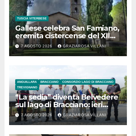
TUSCIA VITERBESE
Gallese celebra San Famiano,
eremita cistercense del XII
secolo
7 AGOSTO 2026
GRAZIAROSA VILLANI
ANGUILLARA
BRACCIANO
CONSORZIO LAGO DI BRACCIANO
TREVIGNANO
“La sedia” diventa Belvedere
sul lago di Bracciano: ieri
l’inaugurazione
7 AGOSTO 2026
GRAZIAROSA VILLANI