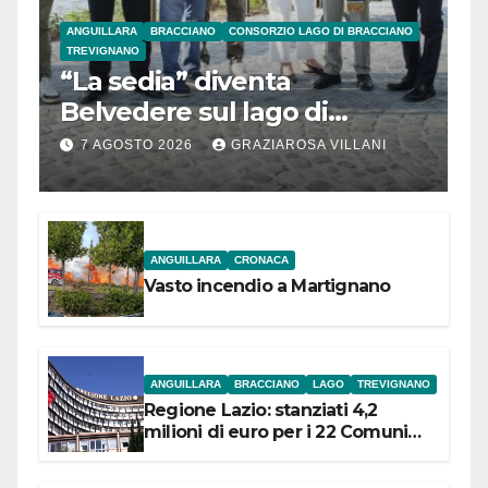
ANGUILLARA
BRACCIANO
CONSORZIO LAGO DI BRACCIANO
TREVIGNANO
“La sedia” diventa
Belvedere sul lago di
Bracciano: ieri
7 AGOSTO 2026
GRAZIAROSA VILLANI
l’inaugurazione
ANGUILLARA
CRONACA
Vasto incendio a Martignano
ANGUILLARA
BRACCIANO
LAGO
TREVIGNANO
Regione Lazio: stanziati 4,2
milioni di euro per i 22 Comuni
dell’Etruria Meridionale