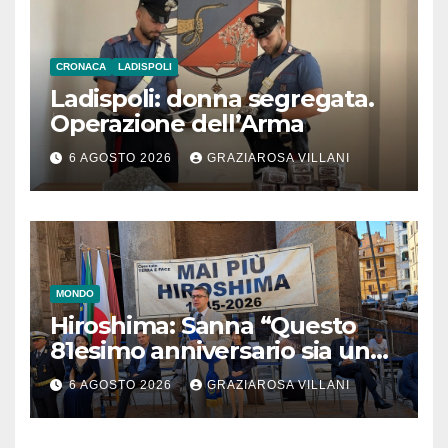
CRONACA
LADISPOLI
Ladispoli: donna segregata.
Operazione dell’Arma
6 AGOSTO 2026
GRAZIAROSA VILLANI
MONDO
Hiroshima: Sanna “Questo
81esimo anniversario sia un
monito per tutti”
6 AGOSTO 2026
GRAZIAROSA VILLANI