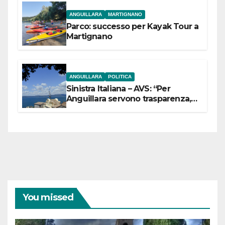
ANGUILLARA
MARTIGNANO
Parco: successo per Kayak Tour a
Martignano
ANGUILLARA
POLITICA
Sinistra Italiana – AVS: “Per
Anguillara servono trasparenza,
partecipazione e scelte politiche
coraggiose”
You missed