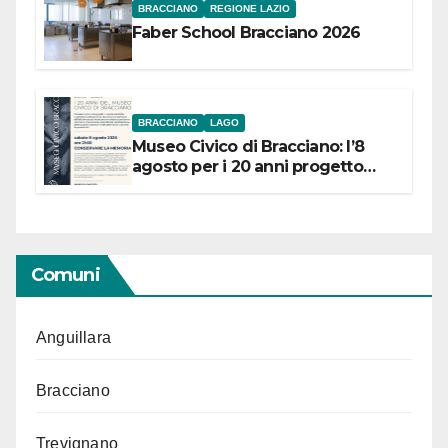
BRACCIANO
REGIONE LAZIO
Faber School Bracciano 2026
BRACCIANO
LAGO
Museo Civico di Bracciano: l’8
agosto per i 20 anni progetto
“Conservare la memoria”
Comuni
Anguillara
Bracciano
Trevignano