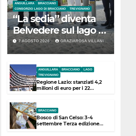
ANGUILLARA
BRACCIANO
CONSORZIO LAGO DI BRACCIANO
TREVIGNANO
“La sedia” diventa
Belvedere sul lago di
Bracciano: ieri
7 AGOSTO 2026
GRAZIAROSA VILLANI
l’inaugurazione
ANGUILLARA
BRACCIANO
LAGO
TREVIGNANO
Regione Lazio: stanziati 4,2
milioni di euro per i 22
Comuni dell’Etruria
Meridionale
BRACCIANO
Bosco di San Celso: 3-4
settembre Terza edizione
Festival “Storie in cielo e in
terra”