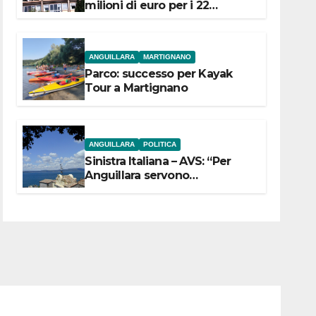
milioni di euro per i 22
Comuni dell’Etruria
Meridionale
ANGUILLARA
MARTIGNANO
Parco: successo per Kayak
Tour a Martignano
ANGUILLARA
POLITICA
Sinistra Italiana – AVS: “Per
Anguillara servono
trasparenza, partecipazione e
scelte politiche coraggiose”