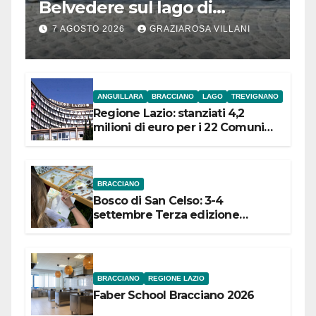
Belvedere sul lago di
Bracciano: ieri
7 AGOSTO 2026
GRAZIAROSA VILLANI
l’inaugurazione
ANGUILLARA
BRACCIANO
LAGO
TREVIGNANO
Regione Lazio: stanziati 4,2
milioni di euro per i 22 Comuni
dell’Etruria Meridionale
BRACCIANO
Bosco di San Celso: 3-4
settembre Terza edizione
Festival “Storie in cielo e in terra”
BRACCIANO
REGIONE LAZIO
Faber School Bracciano 2026