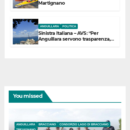
Martignano
ANGUILLARA
POLITICA
Sinistra Italiana – AVS: “Per
Anguillara servono trasparenza,
partecipazione e scelte politiche
coraggiose”
You missed
ANGUILLARA
BRACCIANO
CONSORZIO LAGO DI BRACCIANO
TREVIGNANO