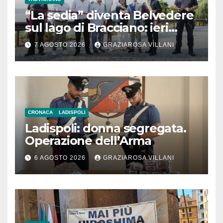
“La sedia” diventa Belvedere
sul lago di Bracciano: ieri
l’inaugurazione
7 AGOSTO 2026
GRAZIAROSA VILLANI
CRONACA
LADISPOLI
Ladispoli: donna segregata.
Operazione dell’Arma
6 AGOSTO 2026
GRAZIAROSA VILLANI