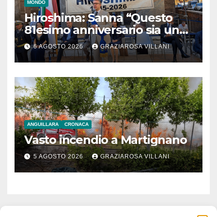
MONDO
Hiroshima: Sanna “Questo
81esimo anniversario sia un
monito per tutti”
6 AGOSTO 2026
GRAZIAROSA VILLANI
ANGUILLARA
CRONACA
Vasto incendio a Martignano
5 AGOSTO 2026
GRAZIAROSA VILLANI