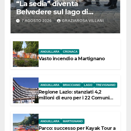
“La sedia” diventa
Belvedere sul lago di
Bracciano: ieri
7 AGOSTO 2026
GRAZIAROSA VILLANI
l’inaugurazione
ANGUILLARA
CRONACA
Vasto incendio a Martignano
ANGUILLARA
BRACCIANO
LAGO
TREVIGNANO
Regione Lazio: stanziati 4,2
milioni di euro per i 22 Comuni
dell’Etruria Meridionale
ANGUILLARA
MARTIGNANO
Parco: successo per Kayak Tour a