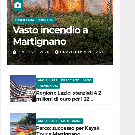
ANGUILLARA
CRONACA
Vasto incendio a
Martignano
5 AGOSTO 2026
GRAZIAROSA VILLANI
ANGUILLARA
BRACCIANO
LAGO
TREVIGNANO
Regione Lazio: stanziati 4,2
milioni di euro per i 22
Comuni dell’Etruria
Meridionale
ANGUILLARA
MARTIGNANO
Parco: successo per Kayak
Tour a Martignano