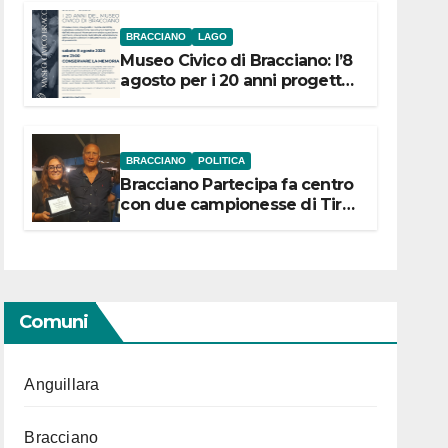
BRACCIANO
LAGO
Museo Civico di Bracciano: l’8
agosto per i 20 anni progetto
“Conservare la memoria”
BRACCIANO
POLITICA
Bracciano Partecipa fa centro
con due campionesse di Tiro
a Segno in vista delle urne
Comuni
Anguillara
Bracciano