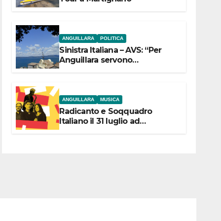
ANGUILLARA
POLITICA
Sinistra Italiana – AVS: “Per
Anguillara servono
trasparenza, partecipazione e
scelte politiche coraggiose”
ANGUILLARA
MUSICA
Radicanto e Soqquadro
Italiano il 31 luglio ad
Anguillara