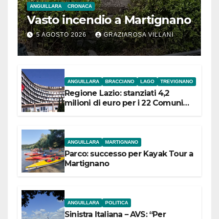
ANGUILLARA
CRONACA
Vasto incendio a Martignano
5 AGOSTO 2026
GRAZIAROSA VILLANI
ANGUILLARA
BRACCIANO
LAGO
TREVIGNANO
Regione Lazio: stanziati 4,2
milioni di euro per i 22 Comuni
dell’Etruria Meridionale
ANGUILLARA
MARTIGNANO
Parco: successo per Kayak Tour a
Martignano
ANGUILLARA
POLITICA
Sinistra Italiana – AVS: “Per