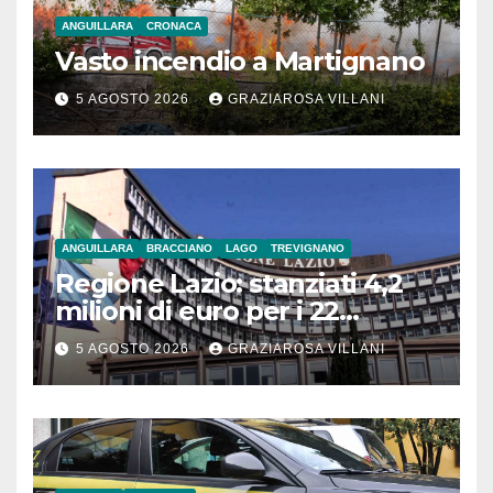
ANGUILLARA
CRONACA
Vasto incendio a Martignano
5 AGOSTO 2026
GRAZIAROSA VILLANI
ANGUILLARA
BRACCIANO
LAGO
TREVIGNANO
Regione Lazio: stanziati 4,2
milioni di euro per i 22
Comuni dell’Etruria
5 AGOSTO 2026
GRAZIAROSA VILLANI
Meridionale