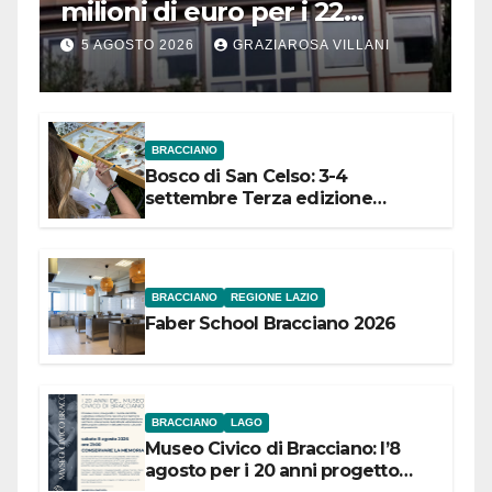
milioni di euro per i 22
Comuni dell’Etruria
5 AGOSTO 2026
GRAZIAROSA VILLANI
Meridionale
BRACCIANO
Bosco di San Celso: 3-4
settembre Terza edizione
Festival “Storie in cielo e in terra”
BRACCIANO
REGIONE LAZIO
Faber School Bracciano 2026
BRACCIANO
LAGO
Museo Civico di Bracciano: l’8
agosto per i 20 anni progetto