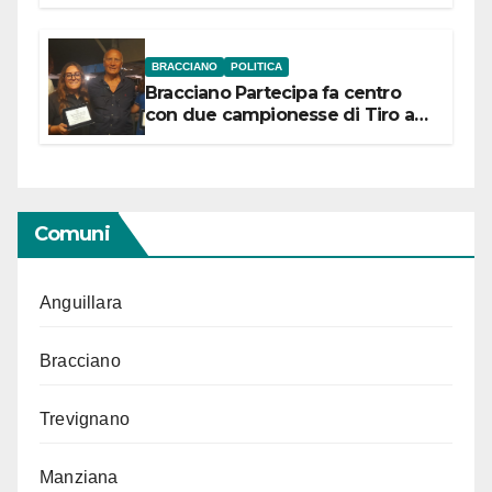
“Conservare la memoria”
BRACCIANO
POLITICA
Bracciano Partecipa fa centro
con due campionesse di Tiro a
Segno in vista delle urne
Comuni
Anguillara
Bracciano
Trevignano
Manziana