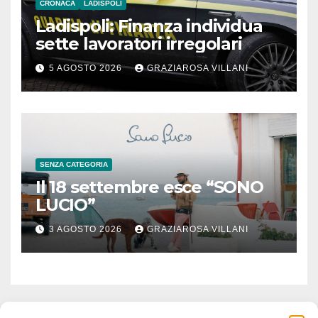
CRONACA
LADISPOLI
Ladispoli: Finanza individua
sette lavoratori irregolari
5 AGOSTO 2026
GRAZIAROSA VILLANI
SENZA CATEGORIA
Il 18 settembre esce “SONO
LUCIO”
3 AGOSTO 2026
GRAZIAROSA VILLANI