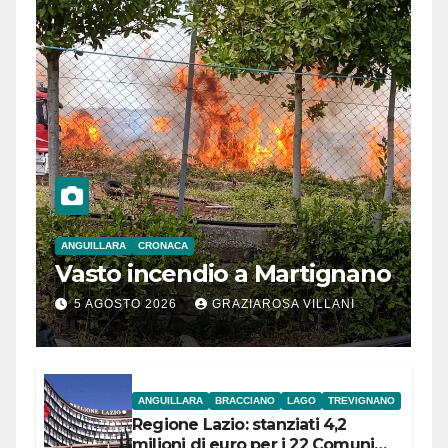
ANGUILLARA
CRONACA
Vasto incendio a Martignano
5 AGOSTO 2026
GRAZIAROSA VILLANI
ANGUILLARA
BRACCIANO
LAGO
TREVIGNANO
Regione Lazio: stanziati 4,2
milioni di euro per i 22 Comuni