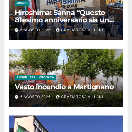
MONDO
Hiroshima: Sanna “Questo
81esimo anniversario sia un
monito per tutti”
6 AGOSTO 2026
GRAZIAROSA VILLANI
ANGUILLARA
CRONACA
Vasto incendio a Martignano
5 AGOSTO 2026
GRAZIAROSA VILLANI