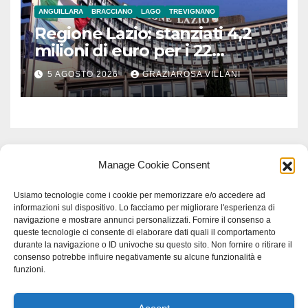
ANGUILLARA
BRACCIANO
LAGO
TREVIGNANO
Regione Lazio: stanziati 4,2
milioni di euro per i 22
Comuni dell’Etruria
5 AGOSTO 2026
GRAZIAROSA VILLANI
Meridionale
Manage Cookie Consent
Usiamo tecnologie come i cookie per memorizzare e/o accedere ad
informazioni sul dispositivo. Lo facciamo per migliorare l'esperienza di
navigazione e mostrare annunci personalizzati. Fornire il consenso a
queste tecnologie ci consente di elaborare dati quali il comportamento
durante la navigazione o ID univoche su questo sito. Non fornire o ritirare il
consenso potrebbe influire negativamente su alcune funzionalità e
funzioni.