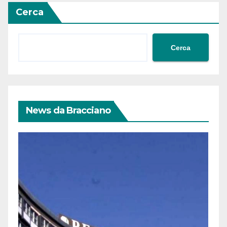
Cerca
Cerca
News da Bracciano