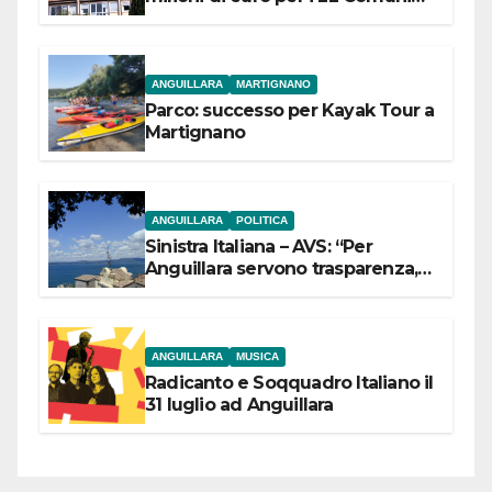
dell’Etruria Meridionale
ANGUILLARA
MARTIGNANO
Parco: successo per Kayak Tour a
Martignano
ANGUILLARA
POLITICA
Sinistra Italiana – AVS: “Per
Anguillara servono trasparenza,
partecipazione e scelte politiche
coraggiose”
ANGUILLARA
MUSICA
Radicanto e Soqquadro Italiano il
31 luglio ad Anguillara