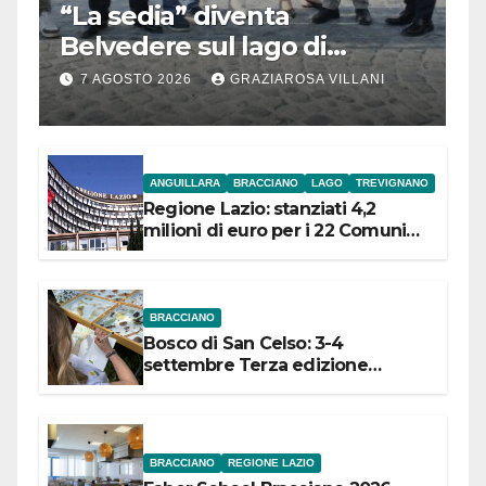
“La sedia” diventa
Belvedere sul lago di
Bracciano: ieri
7 AGOSTO 2026
GRAZIAROSA VILLANI
l’inaugurazione
ANGUILLARA
BRACCIANO
LAGO
TREVIGNANO
Regione Lazio: stanziati 4,2
milioni di euro per i 22 Comuni
dell’Etruria Meridionale
BRACCIANO
Bosco di San Celso: 3-4
settembre Terza edizione
Festival “Storie in cielo e in terra”
BRACCIANO
REGIONE LAZIO