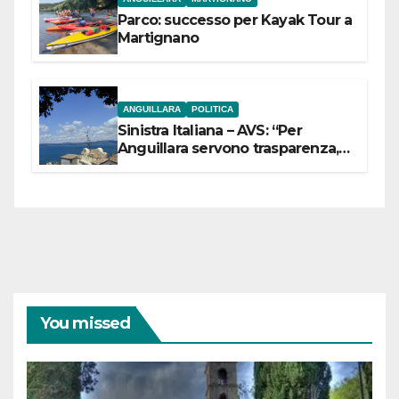
Parco: successo per Kayak Tour a
Martignano
ANGUILLARA
POLITICA
Sinistra Italiana – AVS: “Per
Anguillara servono trasparenza,
partecipazione e scelte politiche
coraggiose”
You missed