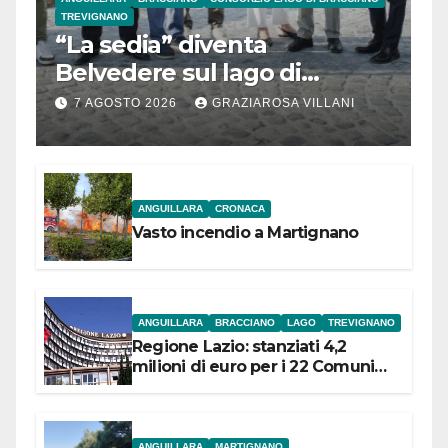
TREVIGNANO
“La sedia” diventa
Belvedere sul lago di
Bracciano: ieri
7 AGOSTO 2026
GRAZIAROSA VILLANI
l’inaugurazione
ANGUILLARA
CRONACA
Vasto incendio a Martignano
ANGUILLARA
BRACCIANO
LAGO
TREVIGNANO
Regione Lazio: stanziati 4,2
milioni di euro per i 22 Comuni
dell’Etruria Meridionale
ANGUILLARA
MARTIGNANO