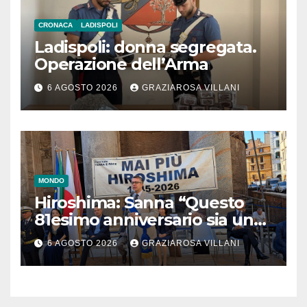
CRONACA
LADISPOLI
Ladispoli: donna segregata.
Operazione dell’Arma
6 AGOSTO 2026
GRAZIAROSA VILLANI
MONDO
Hiroshima: Sanna “Questo
81esimo anniversario sia un
monito per tutti”
6 AGOSTO 2026
GRAZIAROSA VILLANI