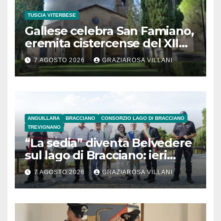
TUSCIA VITERBESE
Gallese celebra San Famiano,
eremita cistercense del XII
secolo
7 AGOSTO 2026
GRAZIAROSA VILLANI
ANGUILLARA
BRACCIANO
CONSORZIO LAGO DI BRACCIANO
TREVIGNANO
“La sedia” diventa Belvedere
sul lago di Bracciano: ieri
l’inaugurazione
7 AGOSTO 2026
GRAZIAROSA VILLANI