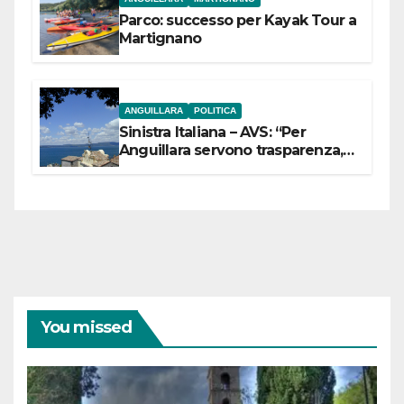
Parco: successo per Kayak Tour a
Martignano
ANGUILLARA
POLITICA
Sinistra Italiana – AVS: “Per
Anguillara servono trasparenza,
partecipazione e scelte politiche
coraggiose”
You missed