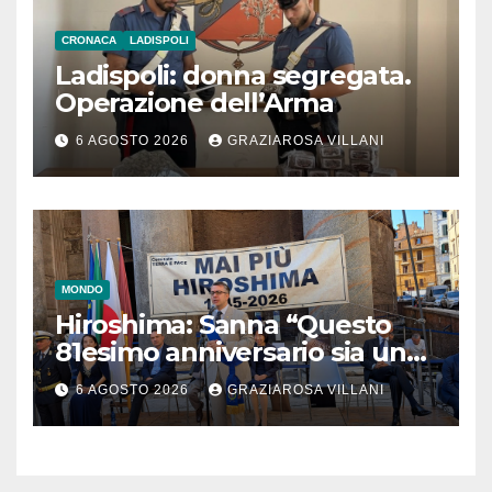
CRONACA
LADISPOLI
Ladispoli: donna segregata.
Operazione dell’Arma
6 AGOSTO 2026
GRAZIAROSA VILLANI
MONDO
Hiroshima: Sanna “Questo
81esimo anniversario sia un
monito per tutti”
6 AGOSTO 2026
GRAZIAROSA VILLANI