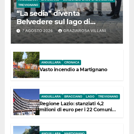
TREVIGNANO
“La sedia” diventa
Belvedere sul lago di
Bracciano: ieri
7 AGOSTO 2026
GRAZIAROSA VILLANI
l’inaugurazione
ANGUILLARA
CRONACA
Vasto incendio a Martignano
ANGUILLARA
BRACCIANO
LAGO
TREVIGNANO
Regione Lazio: stanziati 4,2
milioni di euro per i 22 Comuni
dell’Etruria Meridionale
ANGUILLARA
MARTIGNANO