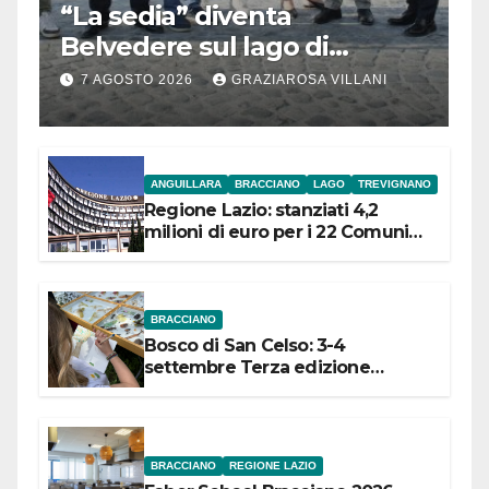
“La sedia” diventa
Belvedere sul lago di
Bracciano: ieri
7 AGOSTO 2026
GRAZIAROSA VILLANI
l’inaugurazione
ANGUILLARA
BRACCIANO
LAGO
TREVIGNANO
Regione Lazio: stanziati 4,2
milioni di euro per i 22 Comuni
dell’Etruria Meridionale
BRACCIANO
Bosco di San Celso: 3-4
settembre Terza edizione
Festival “Storie in cielo e in terra”
BRACCIANO
REGIONE LAZIO