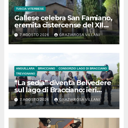
TUSCIA VITERBESE
Gallese celebra San Famiano,
eremita cistercense del XII
secolo
7 AGOSTO 2026
GRAZIAROSA VILLANI
ANGUILLARA
BRACCIANO
CONSORZIO LAGO DI BRACCIANO
TREVIGNANO
“La sedia” diventa Belvedere
sul lago di Bracciano: ieri
l’inaugurazione
7 AGOSTO 2026
GRAZIAROSA VILLANI