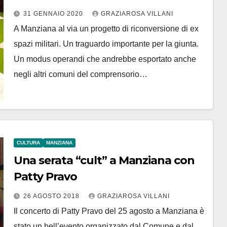
asilo nido, spazi espositivi ed atro
31 GENNAIO 2020
GRAZIAROSA VILLANI
A Manziana al via un progetto di riconversione di ex
spazi militari. Un traguardo importante per la giunta.
Un modus operandi che andrebbe esportato anche
negli altri comuni del comprensorio…
CULTURA
MANZIANA
Una serata “cult” a Manziana con
Patty Pravo
26 AGOSTO 2018
GRAZIAROSA VILLANI
Il concerto di Patty Pravo del 25 agosto a Manziana è
stato un bell’evento organizzato dal Comune e dal