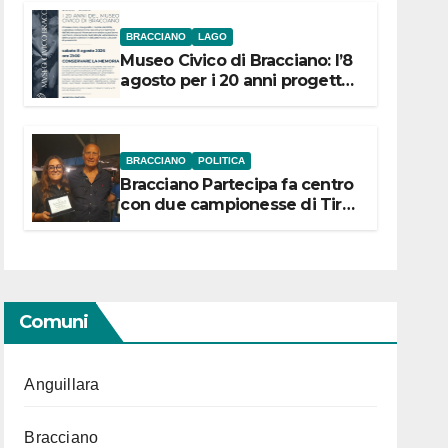
BRACCIANO
LAGO
Museo Civico di Bracciano: l’8
agosto per i 20 anni progetto
“Conservare la memoria”
BRACCIANO
POLITICA
Bracciano Partecipa fa centro
con due campionesse di Tiro
a Segno in vista delle urne
Comuni
Anguillara
Bracciano