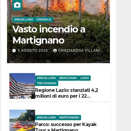
ANGUILLARA
CRONACA
Vasto incendio a
Martignano
5 AGOSTO 2026
GRAZIAROSA VILLANI
ANGUILLARA
BRACCIANO
LAGO
TREVIGNANO
Regione Lazio: stanziati 4,2
milioni di euro per i 22
Comuni dell’Etruria
Meridionale
ANGUILLARA
MARTIGNANO
Parco: successo per Kayak
Tour a Martignano