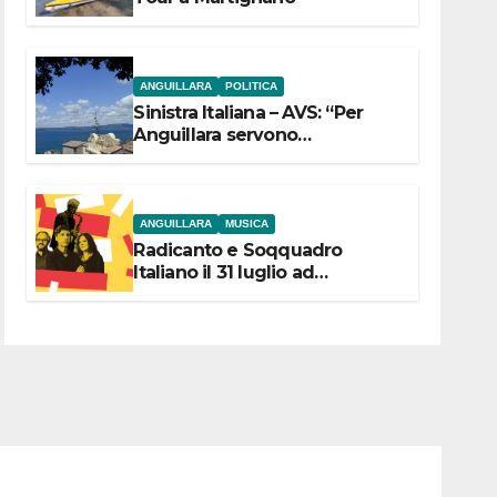
ANGUILLARA
POLITICA
Sinistra Italiana – AVS: “Per
Anguillara servono
trasparenza, partecipazione e
scelte politiche coraggiose”
ANGUILLARA
MUSICA
Radicanto e Soqquadro
Italiano il 31 luglio ad
Anguillara