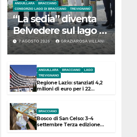
ANGUILLARA
BRACCIANO
CONSORZIO LAGO DI BRACCIANO
TREVIGNANO
“La sedia” diventa
Belvedere sul lago di
Bracciano: ieri
7 AGOSTO 2026
GRAZIAROSA VILLANI
l’inaugurazione
ANGUILLARA
BRACCIANO
LAGO
TREVIGNANO
Regione Lazio: stanziati 4,2
milioni di euro per i 22
Comuni dell’Etruria
Meridionale
BRACCIANO
Bosco di San Celso: 3-4
settembre Terza edizione
Festival “Storie in cielo e in
terra”