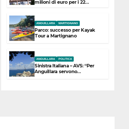
milioni di euro per i 22
Comuni dell’Etruria
Meridionale
ANGUILLARA
MARTIGNANO
Parco: successo per Kayak
Tour a Martignano
ANGUILLARA
POLITICA
Sinistra Italiana – AVS: “Per
Anguillara servono
trasparenza, partecipazione e
scelte politiche coraggiose”