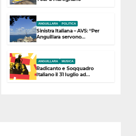
ANGUILLARA
POLITICA
Sinistra Italiana – AVS: “Per
Anguillara servono
trasparenza, partecipazione e
scelte politiche coraggiose”
ANGUILLARA
MUSICA
Radicanto e Soqquadro
Italiano il 31 luglio ad
Anguillara