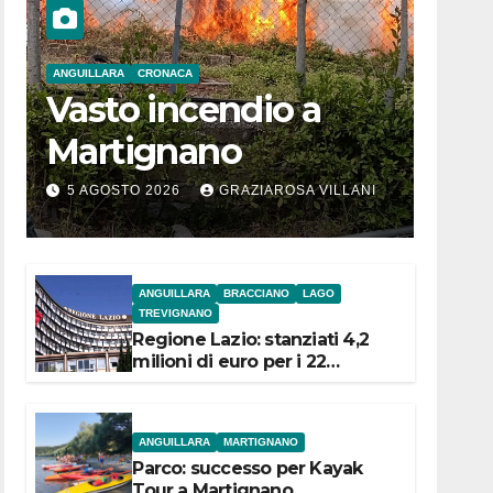
ANGUILLARA
CRONACA
Vasto incendio a
Martignano
5 AGOSTO 2026
GRAZIAROSA VILLANI
ANGUILLARA
BRACCIANO
LAGO
TREVIGNANO
Regione Lazio: stanziati 4,2
milioni di euro per i 22
Comuni dell’Etruria
Meridionale
ANGUILLARA
MARTIGNANO
Parco: successo per Kayak
Tour a Martignano