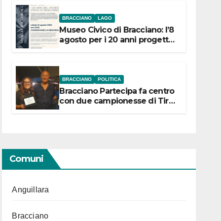
BRACCIANO
LAGO
Museo Civico di Bracciano: l’8
agosto per i 20 anni progetto
“Conservare la memoria”
BRACCIANO
POLITICA
Bracciano Partecipa fa centro
con due campionesse di Tiro
a Segno in vista delle urne
Comuni
Anguillara
Bracciano