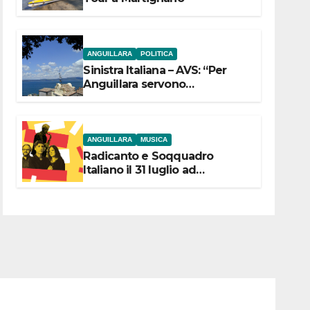
ANGUILLARA
POLITICA
Sinistra Italiana – AVS: “Per
Anguillara servono
trasparenza, partecipazione e
scelte politiche coraggiose”
ANGUILLARA
MUSICA
Radicanto e Soqquadro
Italiano il 31 luglio ad
Anguillara