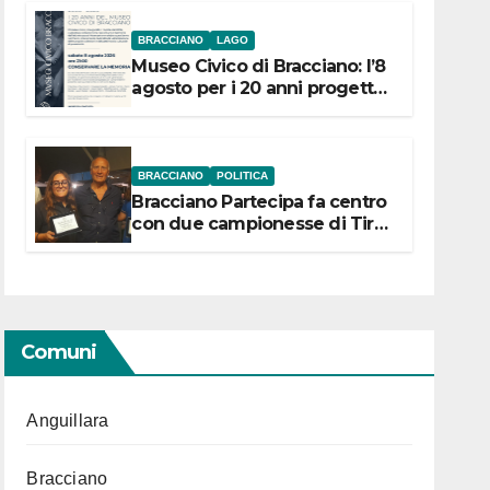
BRACCIANO
LAGO
Museo Civico di Bracciano: l’8
agosto per i 20 anni progetto
“Conservare la memoria”
BRACCIANO
POLITICA
Bracciano Partecipa fa centro
con due campionesse di Tiro
a Segno in vista delle urne
Comuni
Anguillara
Bracciano