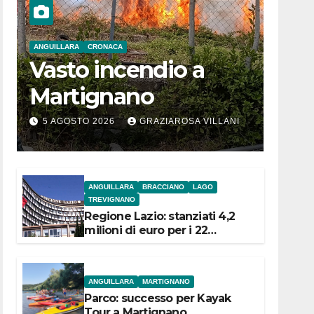
ANGUILLARA
CRONACA
Vasto incendio a
Martignano
5 AGOSTO 2026
GRAZIAROSA VILLANI
ANGUILLARA
BRACCIANO
LAGO
TREVIGNANO
Regione Lazio: stanziati 4,2
milioni di euro per i 22
Comuni dell’Etruria
Meridionale
ANGUILLARA
MARTIGNANO
Parco: successo per Kayak
Tour a Martignano