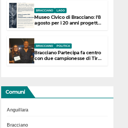
BRACCIANO
LAGO
Museo Civico di Bracciano: l’8
agosto per i 20 anni progetto
“Conservare la memoria”
BRACCIANO
POLITICA
Bracciano Partecipa fa centro
con due campionesse di Tiro
a Segno in vista delle urne
Comuni
Anguillara
Bracciano