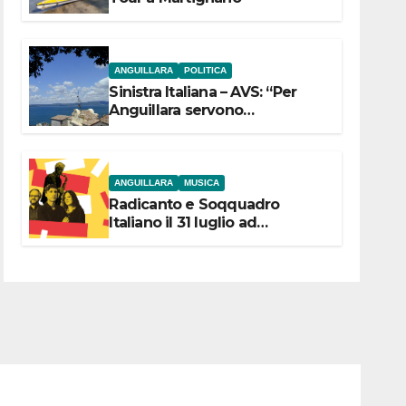
ANGUILLARA
POLITICA
Sinistra Italiana – AVS: “Per
Anguillara servono
trasparenza, partecipazione e
scelte politiche coraggiose”
ANGUILLARA
MUSICA
Radicanto e Soqquadro
Italiano il 31 luglio ad
Anguillara