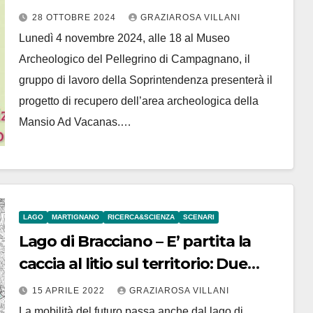
recupero
28 OTTOBRE 2024
GRAZIAROSA VILLANI
Lunedì 4 novembre 2024, alle 18 al Museo
Archeologico del Pellegrino di Campagnano, il
gruppo di lavoro della Soprintendenza presenterà il
progetto di recupero dell’area archeologica della
Mansio Ad Vacanas.…
LAGO
MARTIGNANO
RICERCA&SCIENZA
SCENARI
Lago di Bracciano – E’ partita la
caccia al litio sul territorio: Due
aziende australiane per tre aree di
15 APRILE 2022
GRAZIAROSA VILLANI
ricerca: “Cesano”, “Campagnano” e
La mobilità del futuro passa anche dal lago di