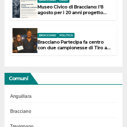
BRACCIANO
LAGO
Museo Civico di Bracciano: l’8
agosto per i 20 anni progetto
“Conservare la memoria”
BRACCIANO
POLITICA
Bracciano Partecipa fa centro
con due campionesse di Tiro a
Segno in vista delle urne
Comuni
Anguillara
Bracciano
Trevignano