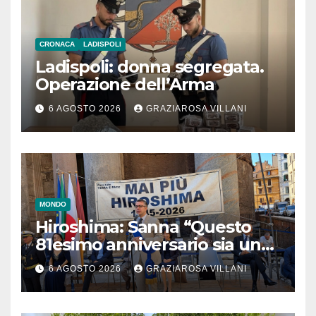
CRONACA
LADISPOLI
Ladispoli: donna segregata.
Operazione dell’Arma
6 AGOSTO 2026
GRAZIAROSA VILLANI
MONDO
Hiroshima: Sanna “Questo
81esimo anniversario sia un
monito per tutti”
6 AGOSTO 2026
GRAZIAROSA VILLANI