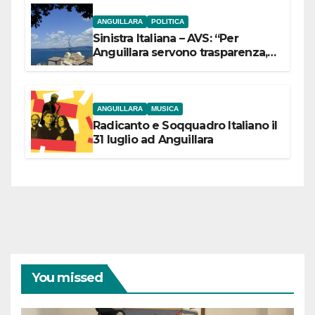
ANGUILLARA
POLITICA
Sinistra Italiana – AVS: “Per
Anguillara servono trasparenza,
partecipazione e scelte politiche
coraggiose”
ANGUILLARA
MUSICA
Radicanto e Soqquadro Italiano il
31 luglio ad Anguillara
You missed