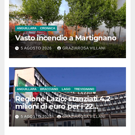
ANGUILLARA
CRONACA
Vasto incendio a Martignano
5 AGOSTO 2026
GRAZIAROSA VILLANI
ANGUILLARA
BRACCIANO
LAGO
TREVIGNANO
Regione Lazio: stanziati 4,2
milioni di euro per i 22
Comuni dell’Etruria
5 AGOSTO 2026
GRAZIAROSA VILLANI
Meridionale