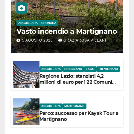
ANGUILLARA
CRONACA
Vasto incendio a Martignano
5 AGOSTO 2026
GRAZIAROSA VILLANI
ANGUILLARA
BRACCIANO
LAGO
TREVIGNANO
Regione Lazio: stanziati 4,2
milioni di euro per i 22 Comuni
dell’Etruria Meridionale
ANGUILLARA
MARTIGNANO
Parco: successo per Kayak Tour a
Martignano