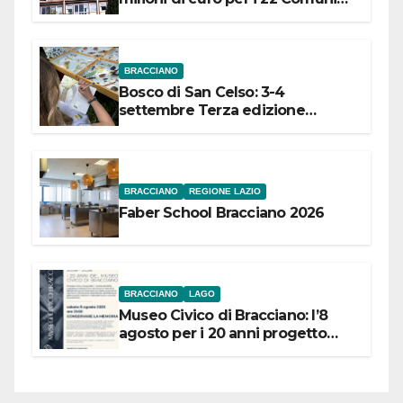
dell’Etruria Meridionale
BRACCIANO
Bosco di San Celso: 3-4
settembre Terza edizione
Festival “Storie in cielo e in terra”
BRACCIANO
REGIONE LAZIO
Faber School Bracciano 2026
BRACCIANO
LAGO
Museo Civico di Bracciano: l’8
agosto per i 20 anni progetto
“Conservare la memoria”