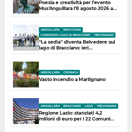
Poesia e creatività per l’evento
Mus’Anguillara l’8 agosto 2026 al
Museo Contadino
ANGUILLARA
BRACCIANO
CONSORZIO LAGO DI BRACCIANO
TREVIGNANO
“La sedia” diventa Belvedere sul
lago di Bracciano: ieri
l’inaugurazione
ANGUILLARA
CRONACA
Vasto incendio a Martignano
ANGUILLARA
BRACCIANO
LAGO
TREVIGNANO
Regione Lazio: stanziati 4,2
milioni di euro per i 22 Comuni
dell’Etruria Meridionale