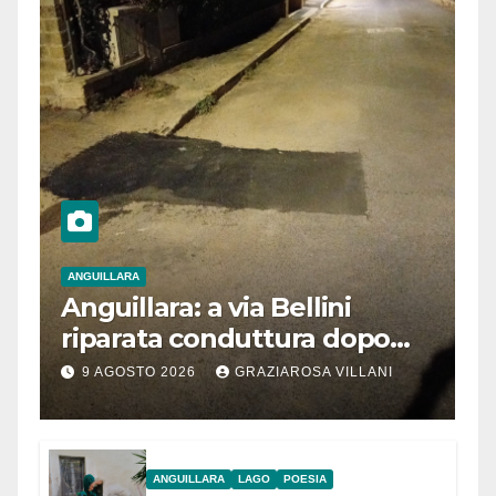
ANGUILLARA
Anguillara: a via Bellini
riparata conduttura dopo
segnalazione IdD
9 AGOSTO 2026
GRAZIAROSA VILLANI
ANGUILLARA
LAGO
POESIA