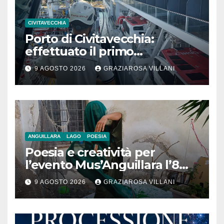
CIVITAVECCHIA
Porto di Civitavecchia:
effettuato il primo
rifornimento di GNL ad una
9 AGOSTO 2026
GRAZIAROSA VILLANI
nave da crociera
ANGUILLARA
LAGO
POESIA
Poesia e creatività per
l’evento Mus’Anguillara l’8
agosto 2026 al Museo
9 AGOSTO 2026
GRAZIAROSA VILLANI
Contadino