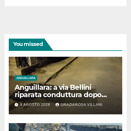
You missed
ANGUILLARA
Anguillara: a via Bellini
riparata conduttura dopo
segnalazione IdD
9 AGOSTO 2026
GRAZIAROSA VILLANI