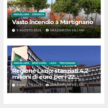
ANGUILLARA
CRONACA
Vasto incendio a Martignano
5 AGOSTO 2026
GRAZIAROSA VILLANI
ANGUILLARA
BRACCIANO
LAGO
TREVIGNANO
Regione Lazio: stanziati 4,2
milioni di euro per i 22
Comuni dell’Etruria
5 AGOSTO 2026
GRAZIAROSA VILLANI
Meridionale