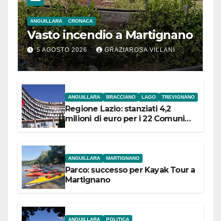
ANGUILLARA
CRONACA
Vasto incendio a Martignano
5 AGOSTO 2026
GRAZIAROSA VILLANI
ANGUILLARA
BRACCIANO
LAGO
TREVIGNANO
Regione Lazio: stanziati 4,2
milioni di euro per i 22 Comuni
dell’Etruria Meridionale
ANGUILLARA
MARTIGNANO
Parco: successo per Kayak Tour a
Martignano
ANGUILLARA
POLITICA