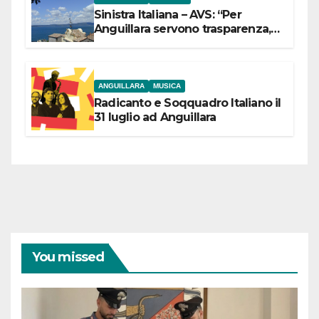
Sinistra Italiana – AVS: “Per
Anguillara servono trasparenza,
partecipazione e scelte politiche
coraggiose”
ANGUILLARA
MUSICA
Radicanto e Soqquadro Italiano il
31 luglio ad Anguillara
You missed