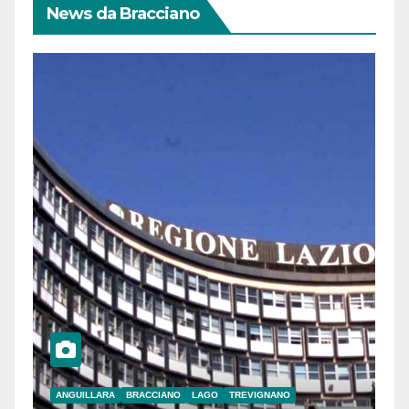
News da Bracciano
ANGUILLARA
BRACCIANO
LAGO
TREVIGNANO