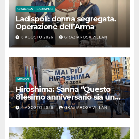
CRONACA
LADISPOLI
Ladispoli: donna segregata.
Operazione dell’Arma
6 AGOSTO 2026
GRAZIAROSA VILLANI
MONDO
Hiroshima: Sanna “Questo
81esimo anniversario sia un
monito per tutti”
6 AGOSTO 2026
GRAZIAROSA VILLANI