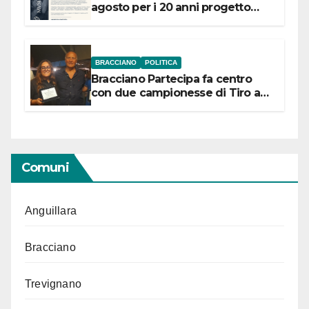
agosto per i 20 anni progetto
“Conservare la memoria”
BRACCIANO
POLITICA
Bracciano Partecipa fa centro
con due campionesse di Tiro a
Segno in vista delle urne
Comuni
Anguillara
Bracciano
Trevignano