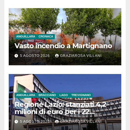
ANGUILLARA
CRONACA
Vasto incendio a Martignano
5 AGOSTO 2026
GRAZIAROSA VILLANI
ANGUILLARA
BRACCIANO
LAGO
TREVIGNANO
Regione Lazio: stanziati 4,2
milioni di euro per i 22
Comuni dell’Etruria
5 AGOSTO 2026
GRAZIAROSA VILLANI
Meridionale