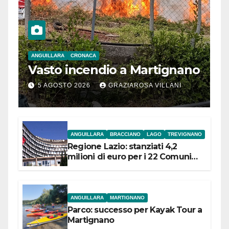
ANGUILLARA
CRONACA
Vasto incendio a Martignano
5 AGOSTO 2026
GRAZIAROSA VILLANI
ANGUILLARA
BRACCIANO
LAGO
TREVIGNANO
Regione Lazio: stanziati 4,2
milioni di euro per i 22 Comuni
dell’Etruria Meridionale
ANGUILLARA
MARTIGNANO
Parco: successo per Kayak Tour a
Martignano