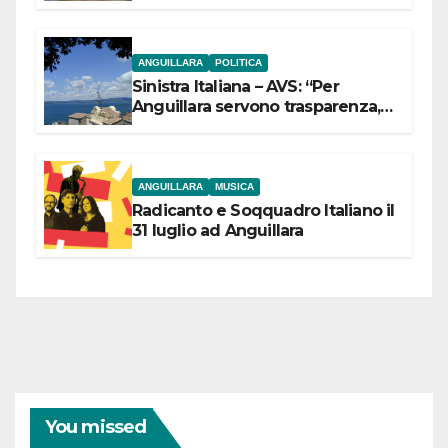
ANGUILLARA
POLITICA
Sinistra Italiana – AVS: “Per
Anguillara servono trasparenza,
partecipazione e scelte politiche
coraggiose”
ANGUILLARA
MUSICA
Radicanto e Soqquadro Italiano il
31 luglio ad Anguillara
You missed