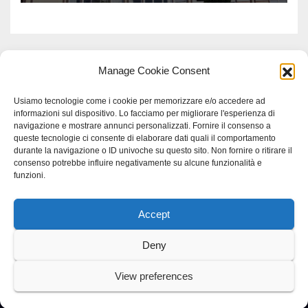
Manage Cookie Consent
Usiamo tecnologie come i cookie per memorizzare e/o accedere ad
informazioni sul dispositivo. Lo facciamo per migliorare l'esperienza di
navigazione e mostrare annunci personalizzati. Fornire il consenso a
queste tecnologie ci consente di elaborare dati quali il comportamento
durante la navigazione o ID univoche su questo sito. Non fornire o ritirare il
consenso potrebbe influire negativamente su alcune funzionalità e
funzioni.
Accept
Proudly powered by WordPress
|
Tema: Newspaperex di
Themeansar
.
Deny
Home
Gerenza
home
Lavoro
Scienza
studio specialistico bracciano
View preferences
Villani Comunicazione