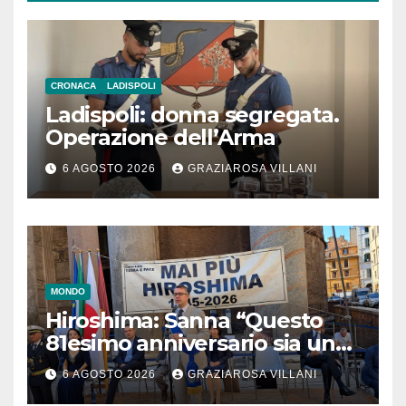
CRONACA
LADISPOLI
Ladispoli: donna segregata.
Operazione dell’Arma
6 AGOSTO 2026
GRAZIAROSA VILLANI
MONDO
Hiroshima: Sanna “Questo
81esimo anniversario sia un
monito per tutti”
6 AGOSTO 2026
GRAZIAROSA VILLANI